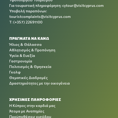
Για τουριστική πληροφόρηση:
cytour@visitcyprus.com
Υποβολή παραπόνων:
touristcomplaints@visitcyprus.com
T: (+357) 22691100
ΠΡΑΓΜΑΤΑ ΝΑ ΚΑΝΩ
Ήλιος & Θάλασσα
Αθλητισμός & Προπόνηση
Υγεία & Ευεξία
Γαστρονομία
Πολιτισμός & Θρησκεία
Γκολφ
Θεματικές Διαδρομές
Δραστηριότητες με την οικογένεια
ΧΡΉΣΙΜΕΣ ΠΛΗΡΟΦΟΡΊΕΣ
Η Κύπρος στην καρδιά μας
Άτομα με Αναπηρίες
Προϋποθέσεις εισόδου