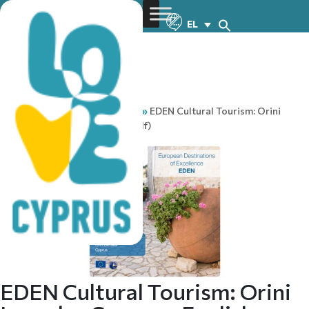
EL
You are here:
Home
»
Media
»
EDEN Cultural Tourism: Orini
Larnaka, Cyprus – English (pdf)
EDEN Cultural Tourism: Orini