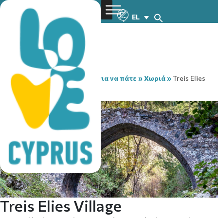
EL
You are here:
Home
»
Μέρη για να πάτε
»
Χωριά
»
Treis Elies
village
Treis Elies Village