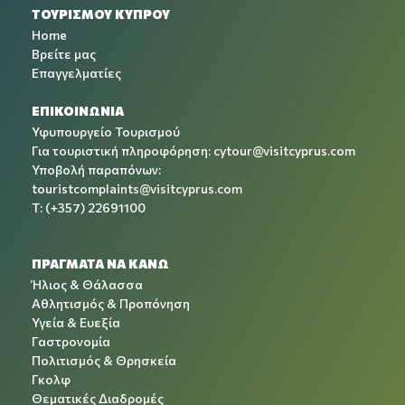
ΤΟΥΡΙΣΜΟΥ ΚΥΠΡΟΥ
Home
Βρείτε μας
Επαγγελματίες
ΕΠΙΚΟΙΝΩΝΙΑ
Υφυπουργείο Τουρισμού
Για τουριστική πληροφόρηση:
cytour@visitcyprus.com
Υποβολή παραπόνων:
touristcomplaints@visitcyprus.com
T: (+357) 22691100
ΠΡΑΓΜΑΤΑ ΝΑ ΚΑΝΩ
Ήλιος & Θάλασσα
Αθλητισμός & Προπόνηση
Υγεία & Ευεξία
Γαστρονομία
Πολιτισμός & Θρησκεία
Γκολφ
Θεματικές Διαδρομές