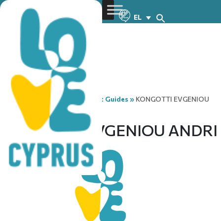
EL
You are here:
Home
»
Tourist Guides
»
KONGOTTI EVGENIOU
ANDRI
KONGOTTI EVGENIOU ANDRI