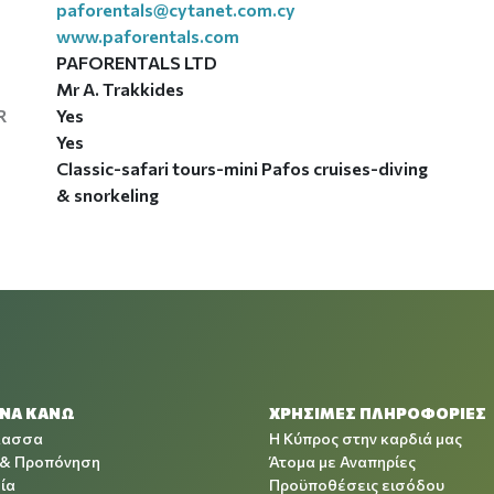
paforentals@cytanet.com.cy
www.paforentals.com
PAFORENTALS LTD
Mr A. Trakkides
Yes
R
Yes
Classic-safari tours-mini Pafos cruises-diving
& snorkeling
 ΝΑ ΚΑΝΩ
ΧΡΉΣΙΜΕΣ ΠΛΗΡΟΦΟΡΊΕΣ
λασσα
Η Κύπρος στην καρδιά μας
 & Προπόνηση
Άτομα με Αναπηρίες
ία
Προϋποθέσεις εισόδου