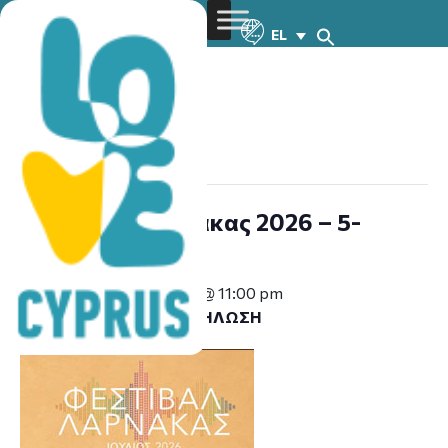
EL
« All Events
This event has passed.
Φεστιβάλ Λάρνακας 2026 – 5-
30.7.2026
July 5 @ 8:30 pm
-
July 30 @ 11:00 pm
ΑΝΆΛΟΓΑ ΜΕ ΤΗΝ ΕΚΔΉΛΩΣΗ