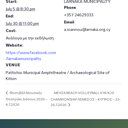
Start:
LARNAKA MUNICIPALITY
Phone
July 5 @ 8:30 pm
+357 24629333
End:
Email
July 30 @ 11:00 pm
a.ioannou@larnaka.org.cy
Cost:
Ανάλογα με την εκδήλωση
Website:
https://www.facebook.com
/larnakamunicipality
VENUE
Pattichio Municipal Amphitheatre / Archaeological Site of
Kition
MEVZA BEACH VOLLEYBALL K18/K20
Φεστιβάλ Μουσικής
Θεατράκι Δάσους 2026 –
CHAMPIONSHIP ΛΕΜΕΣΟΣ – ΚΥΠΡΟΣ – 23-
4.7.2026
26.7.2026