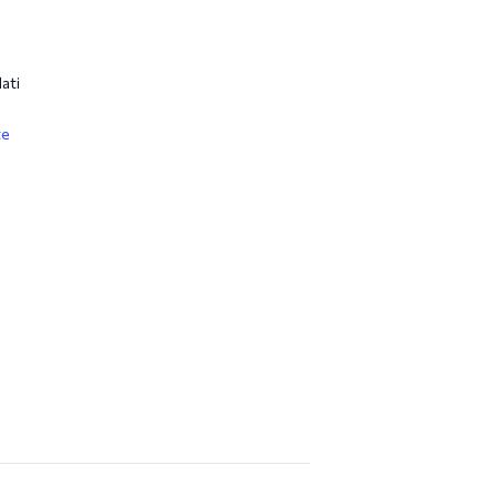
ati
te