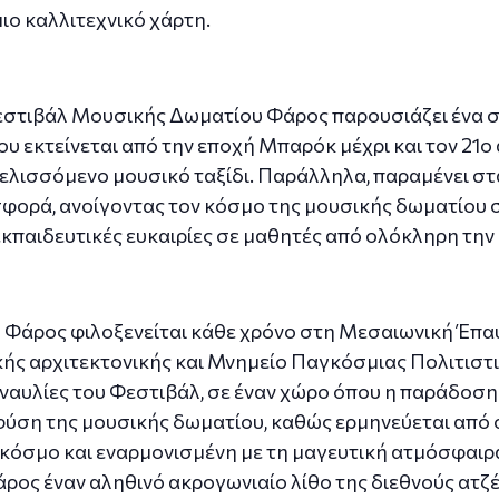
ιο καλλιτεχνικό χάρτη.
Φεστιβάλ Μουσικής Δωματίου Φάρος παρουσιάζει ένα 
 εκτείνεται από την εποχή Μπαρόκ μέχρι και τον 21ο
ξελισσόμενο μουσικό ταξίδι. Παράλληλα, παραμένει 
φορά, ανοίγοντας τον κόσμο της μουσικής δωματίου σ
παιδευτικές ευκαιρίες σε μαθητές από ολόκληρη την
Φάρος φιλοξενείται κάθε χρόνο στη Μεσαιωνική Έπαυ
κής αρχιτεκτονικής και Μνημείο Παγκόσμιας Πολιτισ
 συναυλίες του Φεστιβάλ, σε έναν χώρο όπου η παράδοσ
φύση της μουσικής δωματίου, καθώς ερμηνεύεται από 
όσμο και εναρμονισμένη με τη μαγευτική ατμόσφαιρα 
ς έναν αληθινό ακρογωνιαίο λίθο της διεθνούς ατζέν