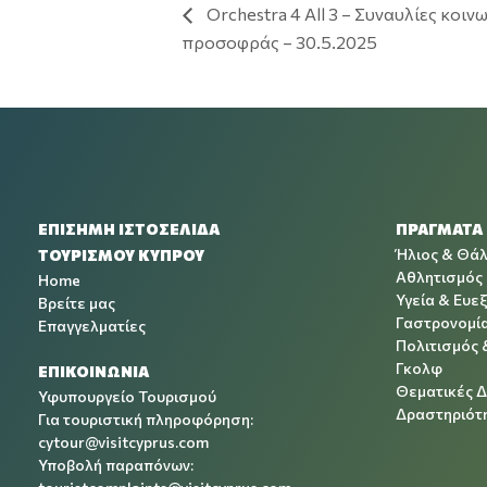
Orchestra 4 All 3 – Συναυλίες κοιν
προσοφράς – 30.5.2025
ΕΠΙΣΗΜΗ ΙΣΤΟΣΕΛΙΔΑ
ΠΡΑΓΜΑΤΑ
Ήλιος & Θά
ΤΟΥΡΙΣΜΟΥ ΚΥΠΡΟΥ
Αθλητισμός
Home
Υγεία & Ευεξ
Βρείτε μας
Γαστρονομί
Επαγγελματίες
Πολιτισμός 
Γκολφ
ΕΠΙΚΟΙΝΩΝΙΑ
Θεματικές 
Υφυπουργείο Τουρισμού
Δραστηριότη
Για τουριστική πληροφόρηση:
cytour@visitcyprus.com
Υποβολή παραπόνων: