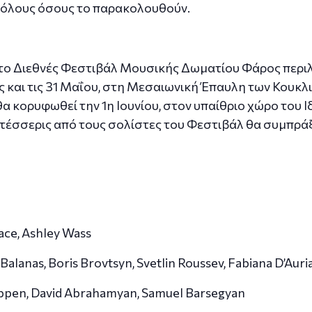
 όλους όσους το παρακολουθούν.
το Διεθνές Φεστιβάλ Μουσικής Δωματίου Φάρος περιλ
ς και τις 31 Μαΐου, στη Μεσαιωνική Έπαυλη των Κουκλι
α κορυφωθεί την 1η Ιουνίου, στον υπαίθριο χώρο του 
υ τέσσερις από τους σολίστες του Φεστιβάλ θα συμπρ
Pace, Ashley Wass
 Balanas, Boris Brovtsyn, Svetlin Roussev, Fabiana D’Auri
oppen, David Abrahamyan, Samuel Barsegyan