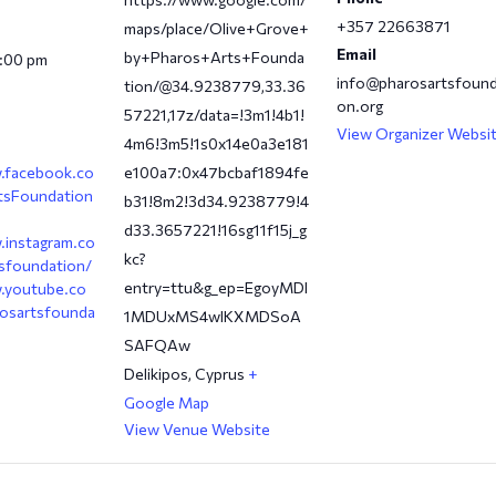
+357 22663871
maps/place/Olive+Grove+
Email
by+Pharos+Arts+Founda
0:00 pm
info@pharosartsfound
tion/@34.9238779,33.36
on.org
57221,17z/data=!3m1!4b1!
View Organizer Websi
4m6!3m5!1s0x14e0a3e181
.facebook.co
e100a7:0x47bcbaf1894fe
tsFoundation
b31!8m2!3d34.9238779!4
d33.3657221!16sg11f15j_g
.instagram.co
kc?
sfoundation/
entry=ttu&g_ep=EgoyMDI
.youtube.co
osartsfounda
1MDUxMS4wIKXMDSoA
SAFQAw
Delikipos
,
Cyprus
+
Google Map
View Venue Website