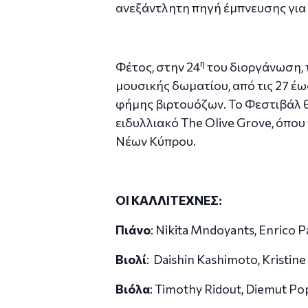
ανεξάντλητη πηγή έμπνευσης για
η
Φέτος, στην 24
του διοργάνωση, 
μουσικής δωματίου, από τις 27 έω
φήμης βιρτουόζων. Το Φεστιβάλ θ
ειδυλλιακό The Olive Grove, όπο
Νέων Κύπρου.
ΟΙ ΚΑΛΛΙΤΕΧΝΕΣ:
Πιάνο
: Nikita Mndoyants, Enrico 
Βιολί
: Daishin Kashimoto, Kristine
Βιόλα
: Timothy Ridout, Diemut P