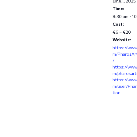
June 1, 2025
Time:
8:30 pm - 1
Cost:
€6 – €20
Website:
https://www
m/PharosAr
/
https://www
m/pharosart
https://www
m/user/Phar
tion