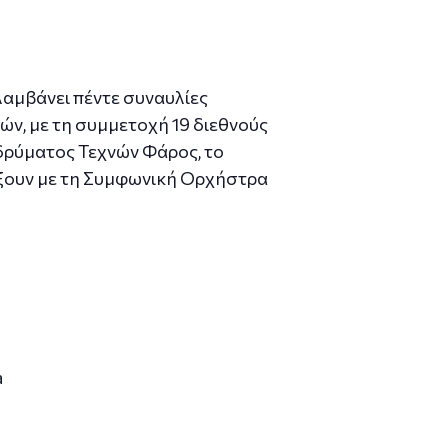
αμβάνει πέντε συναυλίες
ών, με τη συμμετοχή 19 διεθνούς
Ιδρύματος Τεχνών Φάρος, το
άξουν με τη Συμφωνική Ορχήστρα
a