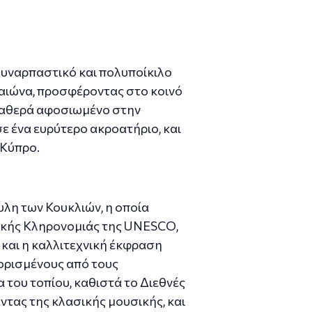
συναρπαστικό και πολυποίκιλο
 αιώνα, προσφέροντας στο κοινό
σταθερά αφοσιωμένο στην
ε ένα ευρύτερο ακροατήριο, και
 Κύπρο.
λη των Κουκλιών, η οποία
τικής Κληρονομιάς της UNESCO,
η και η καλλιτεχνική έκφραση
ορισμένους από τους
του τοπίου, καθιστά το Διεθνές
τας της κλασικής μουσικής, και