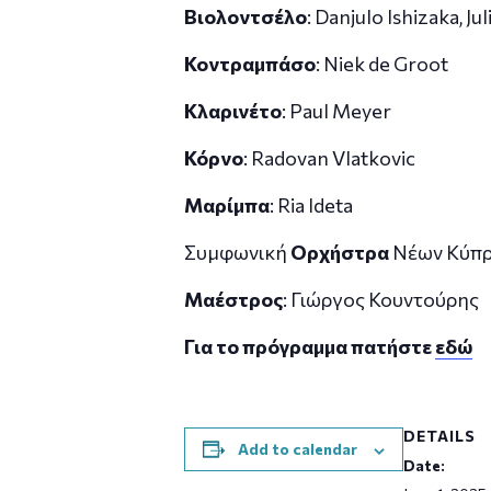
Βιολοντσέλο
: Danjulo Ishizaka, J
Κοντραμπάσο
: Niek de Groot
Κλαρινέτο
: Paul Meyer
Κόρνο
: Radovan Vlatkovic
Μαρίμπα
: Ria Ideta
Συμφωνική
Ορχήστρα
Νέων Κύπ
Μαέστρος
: Γιώργος Κουντούρης
Για το πρόγραμμα πατήστε
εδώ
DETAILS
Add to calendar
Date: