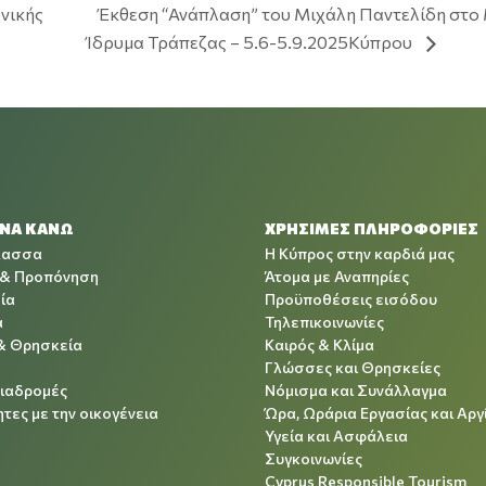
Έκθεση “Ανάπλαση” του Μιχάλη Παντελίδη στο 
ωνικής
Ίδρυμα Τράπεζας – 5.6-5.9.2025Κύπρου
 ΝΑ ΚΑΝΩ
ΧΡΉΣΙΜΕΣ ΠΛΗΡΟΦΟΡΊΕΣ
λασσα
Η Κύπρος στην καρδιά μας
 & Προπόνηση
Άτομα με Αναπηρίες
ία
Προϋποθέσεις εισόδου
α
Τηλεπικοινωνίες
& Θρησκεία
Καιρός & Κλίμα
Γλώσσες και Θρησκείες
Διαδρομές
Νόμισμα και Συνάλλαγμα
τες με την οικογένεια
Ώρα, Ωράρια Εργασίας και Αργ
Υγεία και Ασφάλεια
Συγκοινωνίες
Cyprus Responsible Tourism