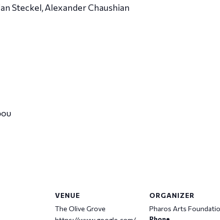
ulian Steckel, Alexander Chaushian
ρου
VENUE
ORGANIZER
The Olive Grove
Pharos Arts Foundati
Phone
https://www.google.com/