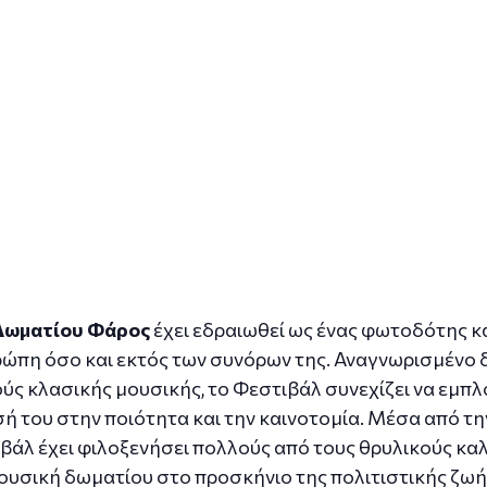
 Δωματίου Φάρος
έχει εδραιωθεί ως ένας φωτοδότης κα
υρώπη όσο και εκτός των συνόρων της. Αναγνωρισμένο 
 κλασικής μουσικής, το Φεστιβάλ συνεχίζει να εμπλου
 του στην ποιότητα και την καινοτομία. Μέσα από την
ιβάλ έχει φιλοξενήσει πολλούς από τους θρυλικούς κα
ουσική δωματίου στο προσκήνιο της πολιτιστικής ζωή