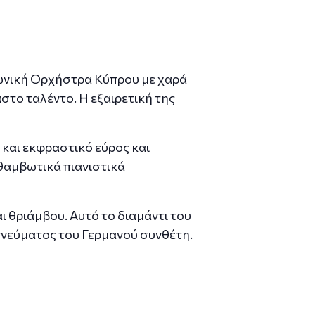
φωνική Ορχήστρα Κύπρου με χαρά
αστο ταλέντο. Η εξαιρετική της
 και εκφραστικό εύρος και
κθαμβωτικά πιανιστικά
 θριάμβου. Αυτό το διαμάντι του
πνεύματος του Γερμανού συνθέτη.