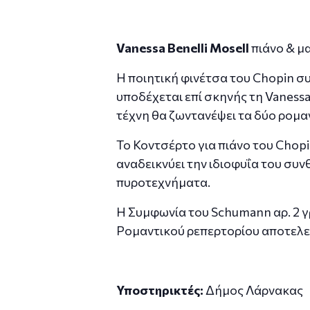
Vanessa
Benelli
Mosell
πιάνο & μ
H ποιητική φινέτσα του Chopin 
υποδέχεται επί σκηνής τη Vanessa
τέχνη θα ζωντανέψει τα δύο ρομ
Το Κοντσέρτο για πιάνο του Chopi
αναδεικνύει την ιδιοφυΐα του συ
πυροτεχνήματα.
Η Συμφωνία του Schumann αρ. 2 γ
Ρομαντικού ρεπερτορίου αποτελεί
Υποστηρικτές:
Δήμος Λάρνακας