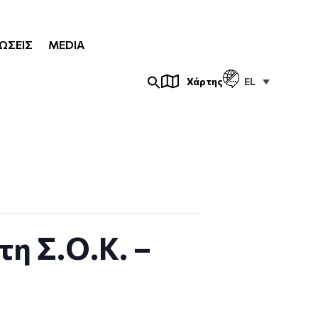
ΏΣΕΙΣ
MEDIA
EL
Χάρτης
η Σ.Ο.Κ. –