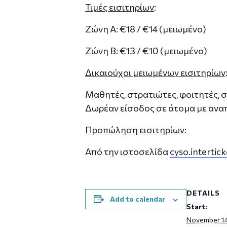
Τιμές εισιτηρίων
:
Ζώνη Α: €18 / €14 (μειωμένο)
Ζώνη Β: €13 / €10 (μειωμένο)
Δικαιούχοι μειωμένων εισιτηρίων
Μαθητές, στρατιώτες, φοιτητές, σ
Δωρέαν είσοδος σε άτομα με αναπ
Προπώληση εισιτηρίων:
Aπό την ιστοσελίδα
cyso.intertic
DETAILS
Add to calendar
Start:
November 14