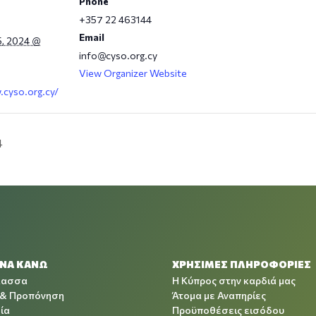
Phone
+357 22 463144
Email
, 2024 @
info@cyso.org.cy
View Organizer Website
.cyso.org.cy/
4
 ΝΑ ΚΑΝΩ
ΧΡΉΣΙΜΕΣ ΠΛΗΡΟΦΟΡΊΕΣ
λασσα
Η Κύπρος στην καρδιά μας
 & Προπόνηση
Άτομα με Αναπηρίες
ία
Προϋποθέσεις εισόδου