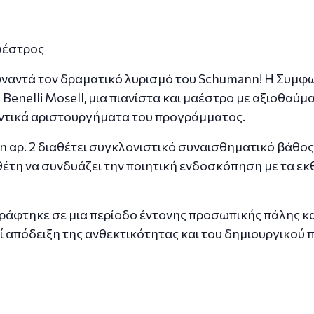
αέστρος
συναντά τον δραματικό λυρισμό του Schumann! Η Συμ
 Benelli Mosell, μια πιανίστα και μαέστρο με αξιοθαύμ
αντικά αριστουργήματα του προγράμματος.
n αρ. 2 διαθέτει συγκλονιστικό συναισθηματικό βάθος
νθέτη να συνδυάζει την ποιητική ενδοσκόπηση με τα ε
ράφτηκε σε μια περίοδο έντονης προσωπικής πάλης και
 απόδειξη της ανθεκτικότητας και του δημιουργικού 