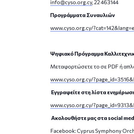
info@cyso.org.cy
, 22 463144
Προγράμματα Συναυλιών
www.cyso.org.cy/?cat=142&lang=e
Ψηφιακό Πρόγραμμα Καλλιτεχνικ
Μεταφορτώσετε το σε PDF ή απλά
www.cyso.org.cy/?page_id=3516&
Εγγραφείτε στη λίστα ενημέρωσ
www.cyso.org.cy/?page_id=9313&
Ακολουθήστε
μας
στα
social med
Facebook: Cyprus Symphony Orch