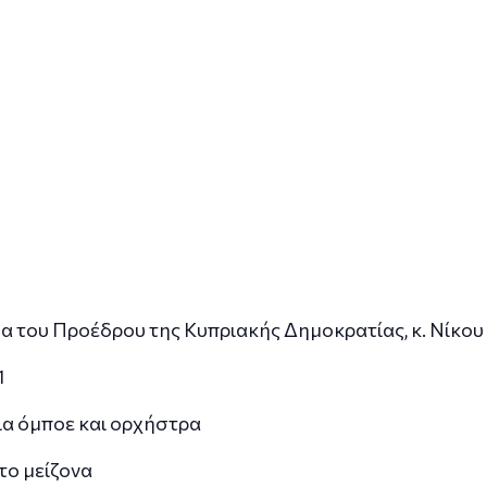
ίδα του Προέδρου της Κυπριακής Δημοκρατίας, κ. Νίκο
1
 για όμποε και ορχήστρα
Ντο μείζονα