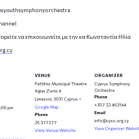
rusyouthsymphonyorchestra
hannel
ορείτε να επικοινωνείτε με την κα Κωνσταντία Ηλία
rg.cy
VENUE
ORGANIZER
Pattihio Municipal Theatre
Cyprus Symphony
Orchestra
Agias Zonis 4
Phone
Limassol
,
3031
Cyprus
+
+357 22 463144
Google Map
0:00 pm
Email
Phone
info@cyso.org.cy
25 377277
View Organizer Websi
View Venue Website