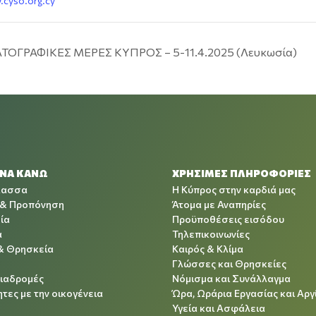
.cyso.org.cy
ΟΓΡΑΦΙΚΕΣ ΜΕΡΕΣ ΚΥΠΡΟΣ – 5-11.4.2025 (Λευκωσία)
 ΝΑ ΚΑΝΩ
ΧΡΉΣΙΜΕΣ ΠΛΗΡΟΦΟΡΊΕΣ
λασσα
Η Κύπρος στην καρδιά μας
 & Προπόνηση
Άτομα με Αναπηρίες
ία
Προϋποθέσεις εισόδου
α
Τηλεπικοινωνίες
& Θρησκεία
Καιρός & Κλίμα
Γλώσσες και Θρησκείες
Διαδρομές
Νόμισμα και Συνάλλαγμα
τες με την οικογένεια
Ώρα, Ωράρια Εργασίας και Αργ
Υγεία και Ασφάλεια