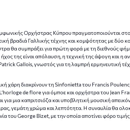
υμφωνικής Ορχήστρας Κύπρου πραγματοποιούνται στο
τική βραδιά Γαλλικής τέχνης και κομψότητας με δύο κ
ρα θα συμπράξει για πρώτη φορά με τη διεθνούς φήμη
ο ήχος της είναι απόλαυση, η τεχνική της άψογη και η
trick Gallois, γνωστός για τη λαμπρή ερμηνευτική τέχν
ική χάρη διακρίνουν τη Sinfonietta του Francis Poulen
’horloge de flore για όμποε και ορχήστρα του Jean Fra
αι για μια καπριτσιόζα και υποβλητική μουσική απεικ
έρας, γεμάτη χρώμα και λεπτότητα. Η συναυλία θα ολο
 του George Bizet, με την οποία αποτίνει φόρο τιμής