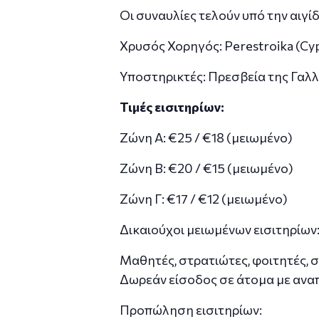
Οι συναυλίες τελούν υπό την αιγ
Χρυσός Χορηγός: Perestroika (Cyp
Υποστηρικτές: Πρεσβεία της Γαλλ
Τιμές εισιτηρίων:
Ζώνη Α: €25 / €18 (μειωμένο)
Ζώνη Β: €20 / €15 (μειωμένο)
Ζώνη Γ: €17 / €12 (μειωμένο)
Δικαιούχοι μειωμένων εισιτηρίων
Μαθητές, στρατιώτες, φοιτητές, σ
Δωρεάν είσοδος σε άτομα με αναπ
Προπώληση εισιτηρίων: