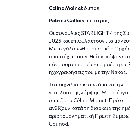
Celine Moinet
όμποε
Patrick Gallois
μαέστρος
Οι συναυλίες STARLIGHT 4 της Σ
2025 και επιφυλάττουν μια μαγευ
Με μεγάλο ενθουσιασμό η Ορχήστ
οποία έχει επαινεθεί ως «άψογη: 
πόντιουμ επιστρέφει ο μαέστρος Pa
ηχογραφήσεις του με την Naxos.
Το παιχνιδιάρικο πνεύμα και η λυρ
νεοκλασικής λάμψης. Με το έργο L
ομποΐστα Céline Moinet. Πρόκειτ
ανθίζουν κατά τη διάρκεια της ημ
αριστουργηματική Πρώτη Συμφωνία
Gounod.