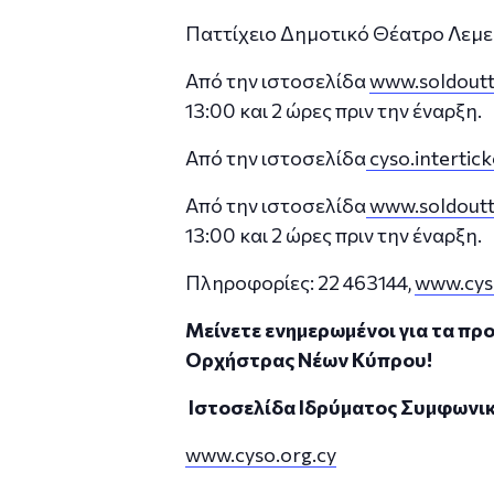
Παττίχειο Δημοτικό Θέατρο Λεμεσ
Από την ιστοσελίδα
www.soldoutt
13:00 και 2 ώρες πριν την έναρξη.
Aπό την ιστοσελίδα
cyso.intertic
Από την ιστοσελίδα
www.soldoutt
13:00 και 2 ώρες πριν την έναρξη.
Πληροφορίες: 22 463144,
www.cys
Μείνετε ενημερωμένοι για τα π
Ορχήστρας Νέων Κύπρου!
I
στοσελίδα Ιδρύματος Συμφωνι
www.cyso.org.cy