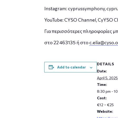
Instagram: cyprussymphony, cyp
YouTube: CYSO Channel, CyYSO C
Για περισσότερες πληροφορίες μπ
στο 22 463135 ή στο
c.elia@cyso.o
DETAILS
Add to calendar
Date:
April 5, 2025
Time:
8:30 pm - 1
Cost:
€12 – €25
Website: