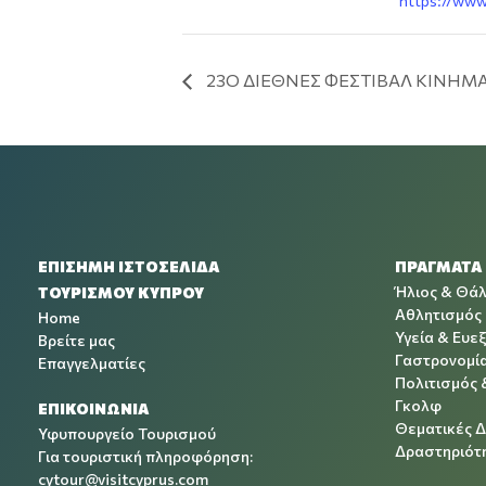
https://www
23Ο ΔΙΕΘΝΕΣ ΦΕΣΤΙΒΑΛ ΚΙΝΗΜΑΤ
ΕΠΙΣΗΜΗ ΙΣΤΟΣΕΛΙΔΑ
ΠΡΑΓΜΑΤΑ
Ήλιος & Θά
ΤΟΥΡΙΣΜΟΥ ΚΥΠΡΟΥ
Αθλητισμός
Home
Υγεία & Ευεξ
Βρείτε μας
Γαστρονομί
Επαγγελματίες
Πολιτισμός 
Γκολφ
ΕΠΙΚΟΙΝΩΝΙΑ
Θεματικές 
Υφυπουργείο Τουρισμού
Δραστηριότη
Για τουριστική πληροφόρηση:
cytour@visitcyprus.com