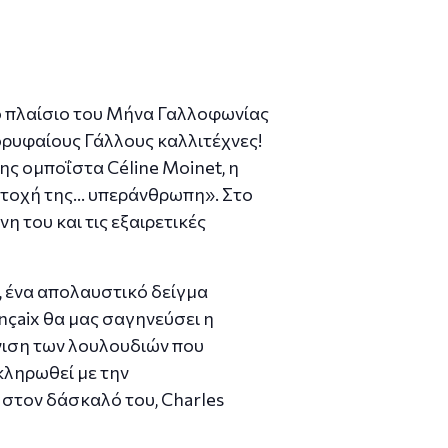
 πλαίσιο του Μήνα Γαλλοφωνίας
ορυφαίους Γάλλους καλλιτέχνες!
ς ομποΐστα Céline Moinet, η
 αντοχή της… υπεράνθρωπη». Στο
η του και τις εξαιρετικές
c, ένα απολαυστικό δείγμα
nçaix θα μας σαγηνεύσει η
όνιση των λουλουδιών που
κληρωθεί με την
 στον δάσκαλό του, Charles