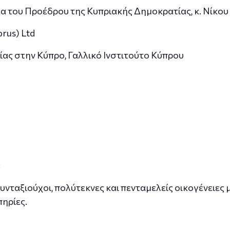
ίδα του Προέδρου της Κυπριακής Δημοκρατίας, κ. Νίκο
rus) Ltd
ίας στην Κύπρο, Γαλλικό Ινστιτούτο Κύπρου
:
υνταξιούχοι, πολύτεκνες και πενταμελείς οικογένειες
ηρίες.