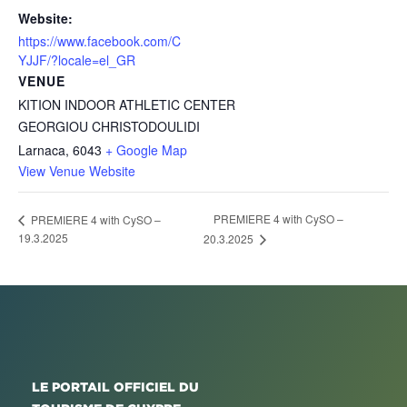
Website:
https://www.facebook.com/C
YJJF/?locale=el_GR
VENUE
KITION INDOOR ATHLETIC CENTER
GEORGIOU CHRISTODOULIDI
Larnaca
,
6043
+ Google Map
View Venue Website
PREMIERE 4 with CySO –
PREMIERE 4 with CySO –
19.3.2025
20.3.2025
LE PORTAIL OFFICIEL DU