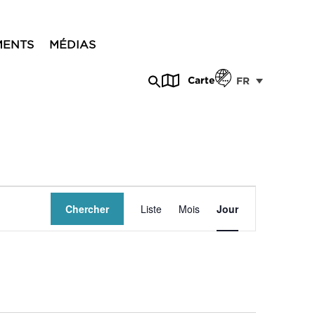
MENTS
MÉDIAS
Carte
FR
Navigation
Chercher
Liste
Mois
Jour
de
vues
Évènement