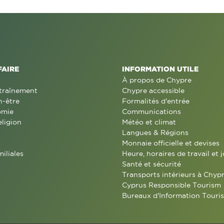
FAIRE
INFORMATION UTILE
À propos de Chypre
traînement
Chypre accessible
n-être
Formalités d'entrée
omie
Communications
eligion
Météo et climat
Langues & Régions
Monnaie officielle et devises
miliales
Heure, horaires de travail et j
Santé et sécurité
Transports intérieurs à Chyp
Cyprus Responsible Tourism
Bureaux d'Information Touris