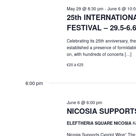
May 29 @ 8:30 pm
-
June 6 @ 10:
25th INTERNATIO
FESTIVAL – 29.5-6.6
Celebrating its 25th anniversary, th
established a presence of formidabl
on, with hundreds of concerts […]
€20 à €25
6:00 pm
June 6 @ 6:00 pm
NICOSIA SUPPORTS
ELEFTHERIA SQUARE NICOSIA
K
Nicosia Supports Cypriot Wine” The L