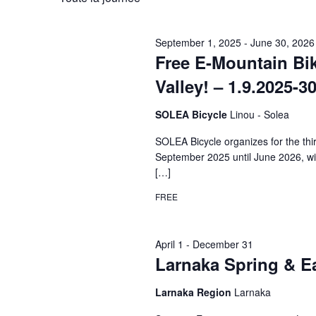
clé.
date.
Évènements
September 1, 2025
-
June 30, 2026
Free E-Mountain Bi
Valley! – 1.9.2025-3
SOLEA Bicycle
Linou - Solea
SOLEA Bicycle organizes for the th
September 2025 until June 2026, wit
[…]
FREE
April 1
-
December 31
Larnaka Spring & E
Larnaka Region
Larnaka