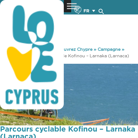
FR
You are here:
Home
»
Découvrez Chypre
»
Campagne
»
Cyclisme
»
Parcours cyclable Kofinou – Larnaka (Larnaca)
Parcours cyclable Kofinou – Larnaka
(Larnaca)