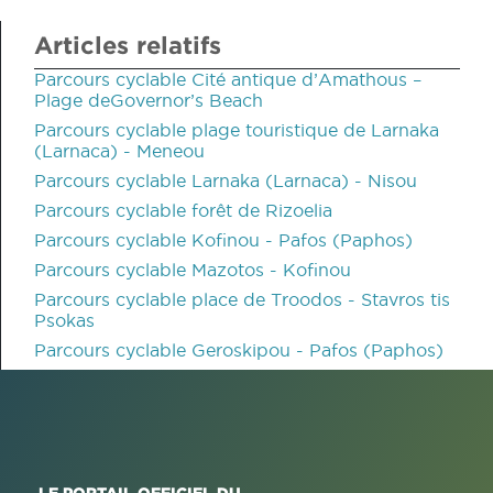
Articles relatifs
Parcours cyclable Cité antique d’Amathous –
Plage deGovernor’s Beach
Parcours cyclable plage touristique de Larnaka
(Larnaca) - Meneou
Parcours cyclable Larnaka (Larnaca) - Nisou
Parcours cyclable forêt de Rizoelia
Parcours cyclable Kofinou - Pafos (Paphos)
Parcours cyclable Mazotos - Kofinou
Parcours cyclable place de Troodos - Stavros tis
Psokas
Parcours cyclable Geroskipou - Pafos (Paphos)
LE PORTAIL OFFICIEL DU