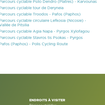
Parcours cyclable Psilo Dendro (Platres) - Karvounas
Parcours cyclable tour de Deryneia
Parcours cyclable Troodos - Pafos (Paphos)
Parcours cyclable circulaire Lefkosia (Nicosie) -
Vallée de Pitsilia
Parcours cyclable Agia Napa - Pyrgos Xylofagou
Parcours cyclable Stavros tis Psokas - Pyrgos
Pafos (Paphos) - Polis Cycling Route
ENDROITS À VISITER