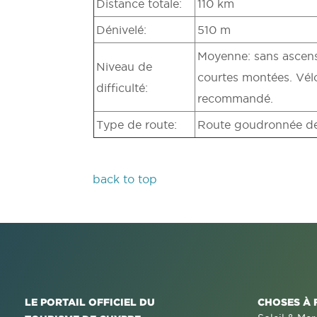
Distance totale:
110 km
Dénivelé:
510 m
Moyenne: sans ascens
Niveau de
courtes montées. Vélo
difficulté:
recommandé.
Type de route:
Route goudronnée de b
back to top
LE PORTAIL OFFICIEL DU
CHOSES À 