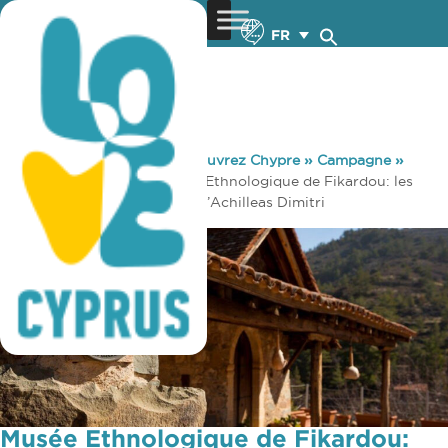
FR
You are here:
Home
»
Découvrez Chypre
»
Campagne
»
Musées & Galeries
»
Musée Ethnologique de Fikardou: les
maisons de Katsinioros et d’Achilleas Dimitri
Musée Ethnologique de Fikardou: