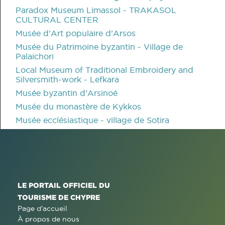
Paradox Museum Limassol - TRAKASOL
CULTURAL CENTER
Musée d’Art populaire d’Arsos
Musée du Patrimoine byzantin - Village de
Palaichori
Local Museum of Traditional Embroidery and
Silversmith-work - Lefkara
Musée byzantin d’Arsinoé
Musée du monastère de Kykkos
Musée ecclésiastique - village de Sotira
LE PORTAIL OFFICIEL DU
TOURISME DE CHYPRE
Page d'accueil
À propos de nous