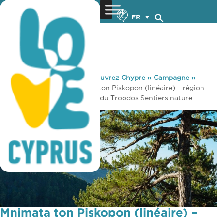
FR
You are here:
Home
»
Découvrez Chypre
»
Campagne
»
Sentiers nature
»
Mnimata ton Piskopon (linéaire) – région
de Lefkosia (Nicosie), forêt du Troodos Sentiers nature
Mnimata ton Piskopon (linéaire) –