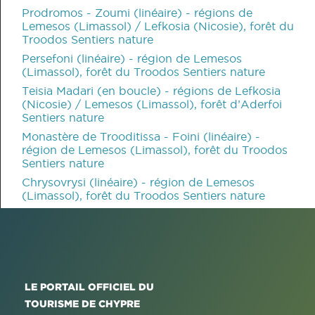
Prodromos - Zoumi (linéaire) - régions de
Lemesos (Limassol) / Lefkosia (Nicosie), forêt du
Troodos Sentiers nature
Persefoni (linéaire) - région de Lemesos
(Limassol), forêt du Troodos Sentiers nature
Teisia Madari (en boucle) - régions de Lefkosia
(Nicosie) / Lemesos (Limassol), forêt d’Aderfoi
Sentiers nature
Monastère de Trooditissa - Foini (linéaire) -
région de Lemesos (Limassol), forêt du Troodos
Sentiers nature
Chrysovrysi (linéaire) - région de Lemesos
(Limassol), forêt du Troodos Sentiers nature
LE PORTAIL OFFICIEL DU
TOURISME DE CHYPRE