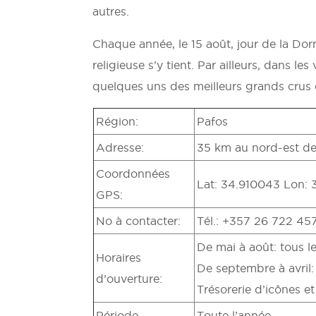
autres.
Chaque année, le 15 août, jour de la Do
religieuse s’y tient. Par ailleurs, dans le
quelques uns des meilleurs grands crus de
Région:
Pafos
Adresse:
35 km au nord-est de
Coordonnées
Lat: 34.910043 Lon: 
GPS:
No à contacter:
Tél.: +357 26 722 45
De mai à août: tous l
Horaires
De septembre à avril:
d’ouverture:
Trésorerie d’icônes e
Période
Toute l’année.