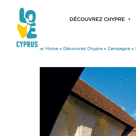
DÉCOUVREZ CHYPRE
You are here:
Home
»
Découvrez Chypre
»
Campagne
»