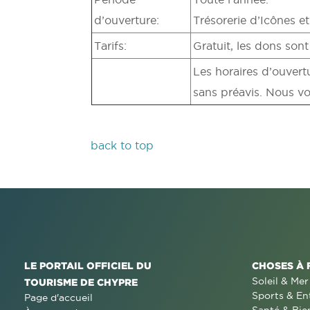
d’ouverture:
Trésorerie d’Icônes et 
Tarifs:
Gratuit, les dons son
Les horaires d’ouvertu
sans préavis. Nous vou
back to top
LE PORTAIL OFFICIEL DU
CHOSES À 
Soleil & Mer
TOURISME DE CHYPRE
Sports & En
Page d'accueil