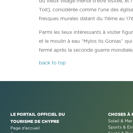
du vieux village mérite d’être visitée, et
Toit], considérée comme l’une des églises
fresques murales datant du 11ème au 17èm
Parmi les lieux intéressants à visiter fi
et le moulin à eau “Mylos tis Gonias” qu
fermé après la seconde guerre mondiale,
back to top
LE PORTAIL OFFICIEL DU
CHOSES À 
Soleil & Mer
TOURISME DE CHYPRE
Sports & En
Page d'accueil