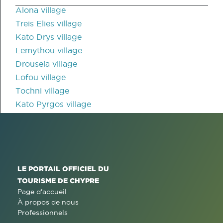
Alona village
Treis Elies village
Kato Drys village
Lemythou village
Drouseia village
Lofou village
Tochni village
Kato Pyrgos village
LE PORTAIL OFFICIEL DU
TOURISME DE CHYPRE
Page d'accueil
À propos de nous
Professionnels