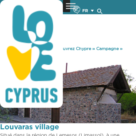
FR
You are here:
Home
»
Découvrez Chypre
»
Campagne
»
Villages
»
Louvaras village
Louvaras village
Situé dans la région de Lemesos (Limassol), à une