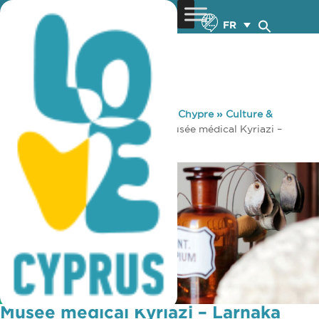
FR
You are here:
Home
»
Découvrez Chypre
»
Culture &
Religion
»
Musées & Galeries
»
Musée médical Kyriazi –
Larnaka (Larnaca)
Musée médical Kyriazi – Larnaka