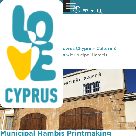
FR
You are here:
Home
»
Découvrez Chypre
»
Culture &
Religion
»
Musées & Galeries
»
Municipal Hambis
Printmaking Museum
Municipal Hambis Printmaking