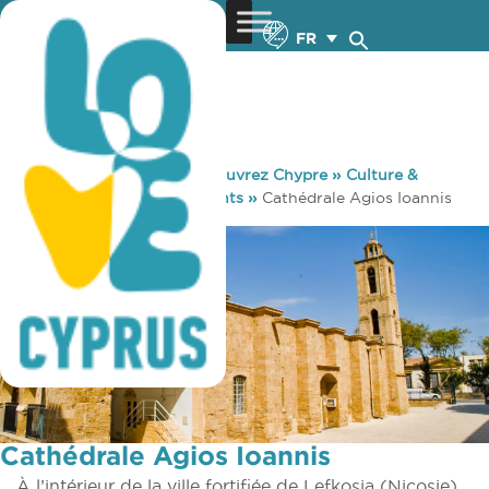
FR
You are here:
Home
»
Découvrez Chypre
»
Culture &
Religion
»
Sites & Monuments
»
Cathédrale Agios Ioannis
Cathédrale Agios Ioannis
À l’intérieur de la ville fortifiée de Lefkosia (Nicosie),