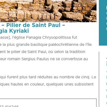
– Pilier de Saint Paul –
gia Kyriaki
sse], l’église Panagia Chrysopolitissa fut
de la plus grande basilique paléochrétienne de l’île.
t le pilier de Saint Paul, où selon la tradition
erneur romain Sergius Paulus ne se convertisse au
, qui furent plus tard réduites au nombre de cinq. Le
aïques hautes en couleur, quelques unes subsistent
 32.414246