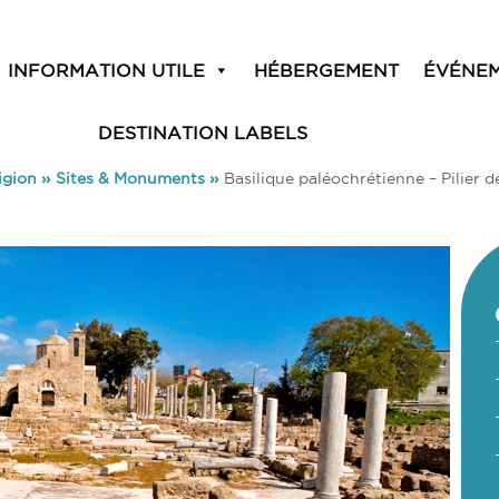
INFORMATION UTILE
HÉBERGEMENT
ÉVÉNE
DESTINATION LABELS
igion
»
Sites & Monuments
»
Basilique paléochrétienne – Pilier d