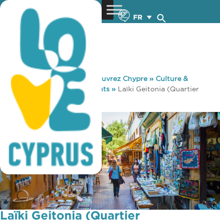
FR
You are here:
Home
»
Découvrez Chypre
»
Culture &
Religion
»
Sites & Monuments
»
Laïki Geitonia (Quartier
Traditionnel)
Laïki Geitonia (Quartier