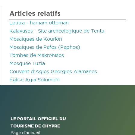
Articles relatifs
Loutra - hamam ottoman
Kalavasos - Site archéologique de Tenta
Mosaïques de Kourion
Mosaïques de Pafos (Paphos)
Tombes de Makronisos
Mosquée Tuzla
Couvent d’Agios Georgios Alamanos
Église Agia Solomoni
LE PORTAIL OFFICIEL DU
TOURISME DE CHYPRE
Page d'accueil