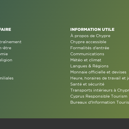
FAIRE
INFORMATION UTILE
À propos de Chypre
traînement
Chypre accessible
n-être
Formalités d'entrée
omie
Communications
eligion
Météo et climat
Langues & Régions
Monnaie officielle et devises
miliales
Heure, horaires de travail et j
Santé et sécurité
Transports intérieurs à Chyp
Cyprus Responsible Tourism
Bureaux d'Information Touris