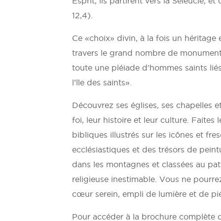
Esprit, ils partirent vers la Séleucie, 
12,4).
Ce «choix» divin, à la fois un héritage
travers le grand nombre de monuments
toute une pléiade d’hommes saints liés 
l’île des saints».
Découvrez ses églises, ses chapelles et
foi, leur histoire et leur culture. Faites
bibliques illustrés sur les icônes et f
ecclésiastiques et des trésors de pein
dans les montagnes et classées au pa
religieuse inestimable. Vous ne pourrez 
cœur serein, empli de lumière et de pi
Pour accéder à la brochure complète dé