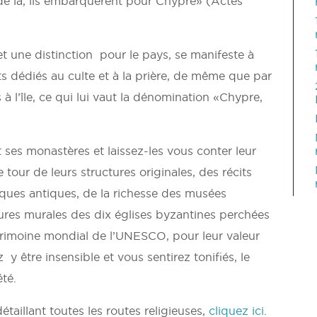
et de là, ils embarquèrent pour Chypre» (Actes
 et une distinction pour le pays, se manifeste à
 dédiés au culte et à la prière, de même que par
à l’île, ce qui lui vaut la dénomination «Chypre,
 ses monastères et laissez-les vous conter leur
 le tour de leurs structures originales, des récits
resques antiques, de la richesse des musées
tures murales des dix églises byzantines perchées
trimoine mondial de l’UNESCO, pour leur valeur
y être insensible et vous sentirez tonifiés, le
été.
taillant toutes les routes religieuses,
cliquez ici
.