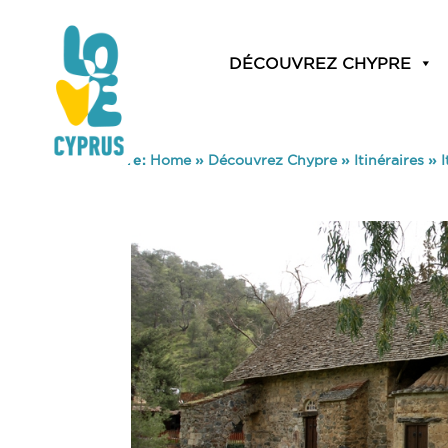
DÉCOUVREZ CHYPRE
You are here:
Home
»
Découvrez Chypre
»
Itinéraires
»
I