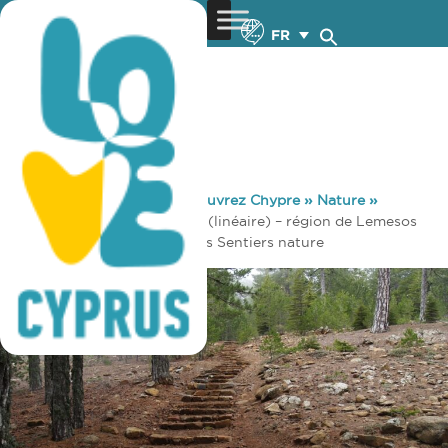
FR
You are here:
Home
»
Découvrez Chypre
»
Nature
»
Sentiers nature
»
Persefoni (linéaire) – région de Lemesos
(Limassol), forêt du Troodos Sentiers nature