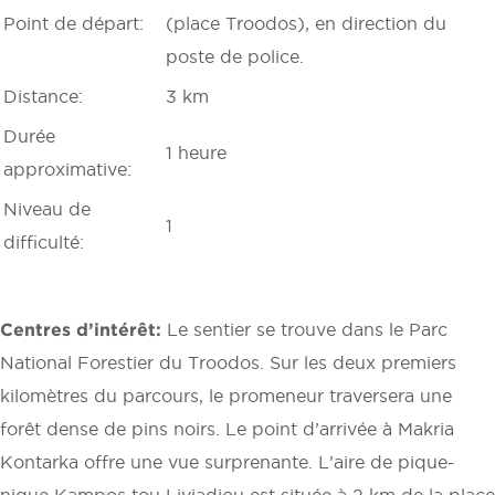
Point de départ:
(place Troodos), en direction du
poste de police.
Distance:
3 km
Durée
1 heure
approximative:
Niveau de
1
difficulté:
Centres d’intérêt:
Le sentier se trouve dans le Parc
National Forestier du Troodos. Sur les deux premiers
kilomètres du parcours, le promeneur traversera une
forêt dense de pins noirs. Le point d’arrivée à Makria
Kontarka offre une vue surprenante. L’aire de pique-
nique Kampos tou Liviadiou est située à 2 km de la place