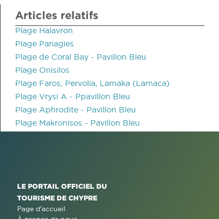
Articles relatifs
Plage Halavron
Plage Panagies
Plage de Coral Bay - Pavillon Bleu
Plage Onisilos
Plage Faros, Pervolia, Larnaka (Larnaca)
Plage Vrysi A - Ppavillon Bleu
Plage Aphrodite - Pavillon Bleu
Plage Makronisos - Pavillon Bleu
LE PORTAIL OFFICIEL DU
TOURISME DE CHYPRE
Page d'accueil
À propos de nous