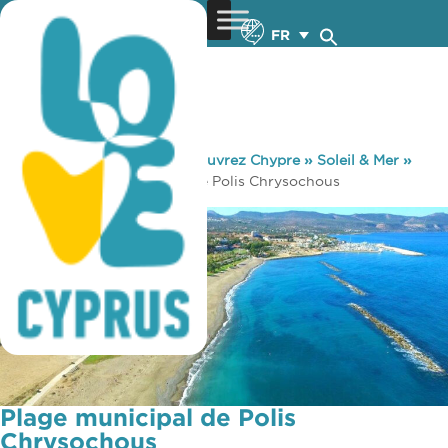
FR
You are here:
Home
»
Découvrez Chypre
»
Soleil & Mer
»
Plages
»
Plage municipal de Polis Chrysochous
Plage municipal de Polis
Chrysochous