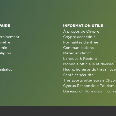
FAIRE
INFORMATION UTILE
À propos de Chypre
traînement
Chypre accessible
n-être
Formalités d'entrée
omie
Communications
eligion
Météo et climat
Langues & Régions
Monnaie officielle et devises
miliales
Heure, horaires de travail et j
Santé et sécurité
Transports intérieurs à Chyp
Cyprus Responsible Tourism
Bureaux d'Information Touris