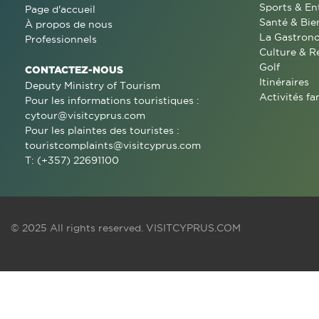
Sports & En
Page d'accueil
Santé & Bie
À propos de nous
La Gastron
Professionnels
Culture & R
Golf
CONTACTEZ-NOUS
Itinéraires
Deputy Ministry of Tourism
Activités fa
Pour les informations touristiques :
cytour@visitcyprus.com
Pour les plaintes des touristes :
touristcomplaints@visitcyprus.com
T: (+357) 22691100
© 2025 All rights reserved.
VISITCYPRUS.COM