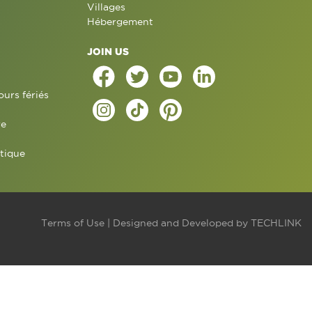
Villages
Hébergement
JOIN US
ours fériés
re
tique
Terms of Use
| Designed and Developed by
TECHLINK