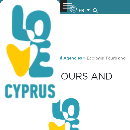
FR
You are here:
Home
»
Travel Agencies
»
Ecologia Tours and
Travel
ECOLOGIA TOURS AND
TRAVEL