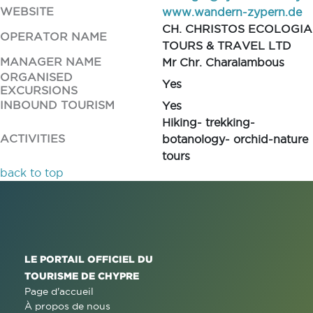
WEBSITE
www.wandern-zypern.de
CH. CHRISTOS ECOLOGIA
OPERATOR NAME
TOURS & TRAVEL LTD
MANAGER NAME
Mr Chr. Charalambous
ORGANISED
Yes
EXCURSIONS
INBOUND TOURISM
Yes
Hiking- trekking-
ACTIVITIES
botanology- orchid-nature
tours
back to top
LE PORTAIL OFFICIEL DU
TOURISME DE CHYPRE
Page d'accueil
À propos de nous