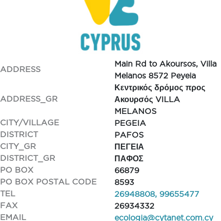
Main Rd to Akoursos, Villa
ADDRESS
Melanos 8572 Peyeia
Κεντρικός δρόμος προς
ADDRESS_GR
Ακουρσός VILLA
MELANOS
CITY/VILLAGE
PEGEIA
DISTRICT
PAFOS
CITY_GR
ΠΕΓΕΙΑ
DISTRICT_GR
ΠΑΦΟΣ
PO BOX
66879
PO BOX POSTAL CODE
8593
TEL
26948808, 99655477
FAX
26934332
EMAIL
ecologia@cytanet.com.cy