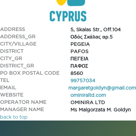
ADDRESS
5, Skalas Str., Off.104
ADDRESS_GR
Οδός Σκάλας αρ.5
CITY/VILLAGE
PEGEIA
DISTRICT
PAFOS
CITY_GR
ΠΕΓΕΙΑ
DISTRICT_GR
ΠΑΦΟΣ
PO BOX POSTAL CODE
8560
TEL
99757034
EMAIL
margaretgoldyn@gmail.com
WEBSITE
ominiraltd.com
OPERATOR NAME
OMINIRA LTD
MANAGER NAME
Ms Malgorzata M. Goldyn
back to top