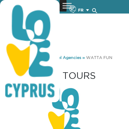
FR
You are here:
Home
»
Travel Agencies
»
WATTA FUN
TOURS
WATTA FUN TOURS