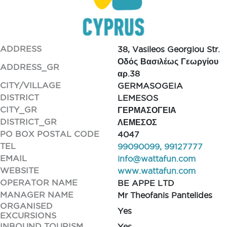
ADDRESS
38, Vasileos Georgiou Str.
Οδός Βασιλέως Γεωργίου
ADDRESS_GR
αρ.38
CITY/VILLAGE
GERMASOGEIA
DISTRICT
LEMESOS
CITY_GR
ΓΕΡΜΑΣΟΓΕΙΑ
DISTRICT_GR
ΛΕΜΕΣΟΣ
PO BOX POSTAL CODE
4047
TEL
99090099, 99127777
EMAIL
info@wattafun.com
WEBSITE
www.wattafun.com
OPERATOR NAME
BE APPE LTD
MANAGER NAME
Mr Theofanis Pantelides
ORGANISED
Yes
EXCURSIONS
INBOUND TOURISM
Yes