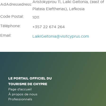
Aristokyprou 11, Laiki Geitonia, (east of
AdAdressedress:
Plateia Eleftherias), Lefkosia
Code Postal:
1011
Téléphone:
+357 22 674 264
Email:
LaikiGeitonia@visitcyprus.com
LE PORTAIL OFFICIEL DU
TOURISME DE CHYPRE
Page d'accueil
À propos de nous
Professionnels