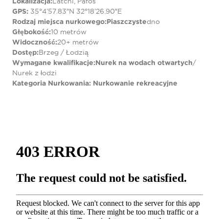
Lokalizacja:
Latchi, Pafos
GPS:
35°4’57.83″N 32°18’26.90″E
Rodzaj miejsca nurkowego:
Piaszczyste
dno
Głębokość:
10 metrów
Widoczność:
20+ metrów
Dostęp:
Brzeg / Łodzią
Wymagane kwalifikacje:
Nurek na wodach otwartych
/
Nurek z łodzi
Kategoria Nurkowania:
Nurkowanie rekreacyjne