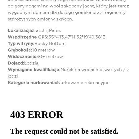
do góry nogami na wpół zakopany jacht, który jest teraz
wygodnym domem dla dużego granika oraz fragmenty
starożytnych amfor w skałach.
Lokalizacja:
Latchi, Pafos
Współrzędne GPS:
35°4’13.47″N 32°19’49.38″E
Typ witryny:
Rocky Bottom
Głębokość:
10 metrów
Widoczność:
30+ metrów
Dojazd:
Łodzią
Wymagane kwalifikacje:
Nurek na wodach otwartych / z
łodzi
Kategoria nurkowania:
Nurkowanie rekreacyjne