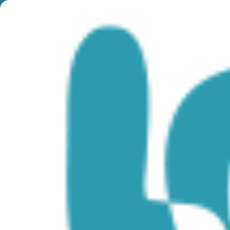
Month:
January
2023