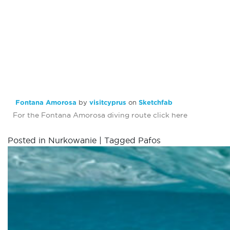
Fontana Amorosa
by
visitcyprus
on
Sketchfab
For the Fontana Amorosa diving route click
here
Posted in
Nurkowanie
|
Tagged
Pafos