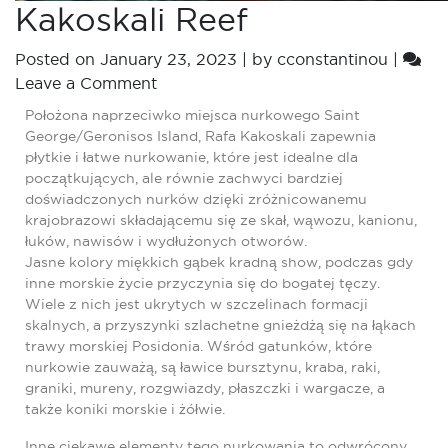
Kakoskali Reef
Posted on
January 23, 2023
|
by
cconstantinou
|
Leave a Comment
Położona naprzeciwko miejsca nurkowego Saint
George/Geronisos Island, Rafa Kakoskali zapewnia
płytkie i łatwe nurkowanie, które jest idealne dla
początkujących, ale równie zachwyci bardziej
doświadczonych nurków dzięki zróżnicowanemu
krajobrazowi składającemu się ze skał, wąwozu, kanionu,
łuków, nawisów i wydłużonych otworów.
Jasne kolory miękkich gąbek kradną show, podczas gdy
inne morskie życie przyczynia się do bogatej tęczy.
Wiele z nich jest ukrytych w szczelinach formacji
skalnych, a przyszynki szlachetne gnieżdżą się na łąkach
trawy morskiej Posidonia. Wśród gatunków, które
nurkowie zauważą, są ławice bursztynu, kraba, raki,
graniki, mureny, rozgwiazdy, płaszczki i wargacze, a
także koniki morskie i żółwie.
Inne ciekawe elementy tego nurkowania to odwrócony