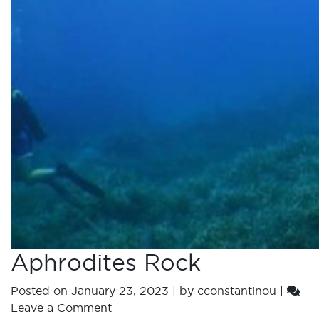
Aphrodites Rock
Posted on
January 23, 2023
|
by
cconstantinou
|
Leave a Comment