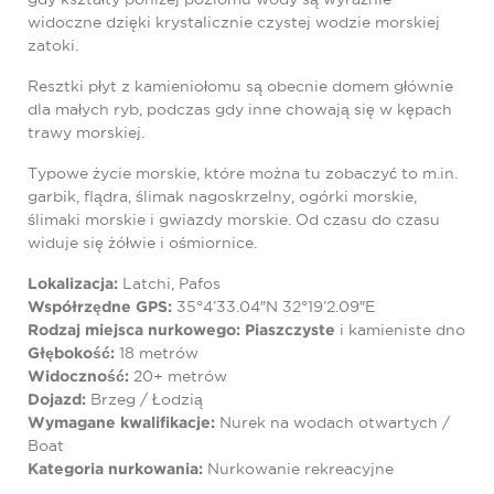
widoczne dzięki krystalicznie czystej wodzie morskiej
zatoki.
Resztki płyt z kamieniołomu są obecnie domem głównie
dla małych ryb, podczas gdy inne chowają się w kępach
trawy morskiej.
Typowe życie morskie, które można tu zobaczyć to m.in.
garbik, flądra, ślimak nagoskrzelny, ogórki morskie,
ślimaki morskie i gwiazdy morskie. Od czasu do czasu
widuje się żółwie i ośmiornice.
Lokalizacja:
Latchi, Pafos
Współrzędne GPS:
35°4’33.04″N 32°19’2.09″E
Rodzaj miejsca nurkowego: Piaszczyste
i kamieniste dno
Głębokość:
18 metrów
Widoczność:
20+ metrów
Dojazd:
Brzeg / Łodzią
Wymagane kwalifikacje:
Nurek na wodach otwartych /
Boat
Kategoria nurkowania:
Nurkowanie rekreacyjne