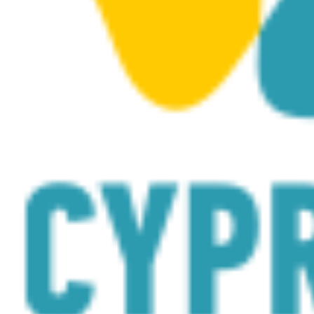
Posted on
January 24, 2023
|
by
cconstantinou
|
Leave a Comment
Pierwsze na świecie podwodne muzeum rzeźby MUSAN
łączy naturę i sztukę, oferując wyjątkowe wrażenia
nurkowe w Morskim Obszarze Chronionym Agia Napa
(MPA). Jego celem jest ponowne zdziczenie dna
morskiego w połączeniu ze sztuczną rafą powstałą wraz
z zatonięciem wraku Kyrenia w 2015 roku.
Nurkowie mogą szybować wśród skomplikowanych form
drzew, ludzi i innych symboli przyrody, które składają się
na żywe muzeum, stworzone przez wielokrotnie
nagradzanego rzeźbiarza, ekologa i profesjonalnego
fotografa podwodnego, Jasona deCaires Taylora.
Ponad 90 zanurzonych dzieł sztuki wykonanych z
materiałów o neutralnym pH zostało wystawionych na
różnych głębokościach; przemyślana konstrukcja
zarówno do nurkowania, jak i snorkelingu.
Stale ewoluujące instalacje rozwijają się organicznie, aby