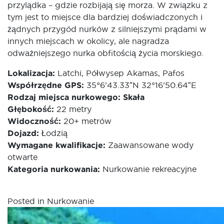
przylądka – gdzie rozbijają się morza. W związku z
tym jest to miejsce dla bardziej doświadczonych i
żądnych przygód nurków z silniejszymi prądami w
innych miejscach w okolicy, ale nagradza
odważniejszego nurka obfitością życia morskiego.
Lokalizacja:
Latchi, Półwysep Akamas, Pafos
Współrzędne GPS:
35°6’43.33″N 32°16’50.64″E
Rodzaj miejsca nurkowego: Skała
Głębokość:
22 metry
Widoczność:
20+ metrów
Dojazd:
Łodzią
Wymagane kwalifikacje:
Zaawansowane wody
otwarte
Kategoria nurkowania:
Nurkowanie rekreacyjne
Posted in
Nurkowanie