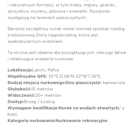
i naturalnych formacji, w tym kraby, mątwy, graniki,
skrzydlice, mureny, jeżowce i krewetki. Rozdymki
występują na terenach piaszczystych.
Bardziej szczęśliwy nurek może również spotkać rzadką
trójkolorową Doris nagoskrzelną, która jest
spektakularnym widokiem.
Ta strona jest idealna dla początkujących, oferując łatwe
i relaksujące wrażenia nurkowe.
Lokalizacja:
Latchi, Pafos
Współrzędne GPS:
35°5’21.06″N 32°18’7.26″E
Rodzaj miejsca nurkowego:
Dno piaszczyste
i kamieniste
Głębokość:
15 metrów
Widoczność:
20+ metrów
Dostęp:
Brzeg / Łodzią
Wymagane kwalifikacje:Nurek
na wodach otwartych
/ z
łodzi
Kategoria nurkowania:
Nurkowanie rekreacyjne