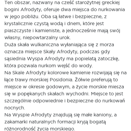
Ten obszar, nazwany na cześć starożytnej greckiej
bogini Afrodyty, oferuje dwa miejsca do nurkowania
w jego pobliżu. Oba są łatwe i bezpieczne, z
krystalicznie czystą wodą i dnem, które jest
piaszczyste i kamieniste, a jednocześnie mają swój
własny, niepowtarzalny urok.
Duża skała wulkaniczna wyłaniająca się z morza
oznacza miejsce Skały Afrodyty, podczas gdy
sąsiednia Wyspa Afrodyty ma popielatą zatoczkę,
która pozwala nurkom wejść do wody.
Na Skale Afrodyty kolorowe kamienie rozwijają się na
łące trawy morskiej Posidonia. Żółwie preferują to
miejsce w okresie godowym, a życie morskie miesza
się w popękanych skałach wychodni. Miejsce to jest
szczególnie odpowiednie i bezpieczne do nurkowań
nocnych.
Na Wyspie Afrodyty znajdują się małe kaniony, a
zakamarki naturalnych formacji kryją bogatą
różnorodność życia morskiego.