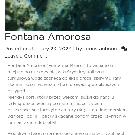
Fontana Amorosa
Posted on
January 23, 2023
|
by
cconstantinou
|
Leave a Comment
Fontana Amorosa (Fontanna Miłości) to wspaniałe
miejsce do nurkowania, w którym krystaliczna,
turkusowa woda zachęca do eksploracji labiryntu rafy
skalnej i ścian wąwozu, które prowadzą do głębszych
przygód.
Niegdyś port, który przed wiekami służył do handlu,
jedyną pozostałością po jego tętniącej życiem
przeszłości są starożytne amfory ukryte na dnie morskim
wzgórz i dolin – ofiary składane bogom przez Rzymian w
zamian za ich dobrobyt.
Płochliwe stworzenia morskie chowają się w szczelinach