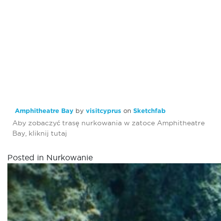
Amphitheatre Bay
by
visitcyprus
on
Sketchfab
Aby zobaczyć trasę nurkowania w zatoce Amphitheatre
Bay, kliknij
tutaj
Posted in
Nurkowanie