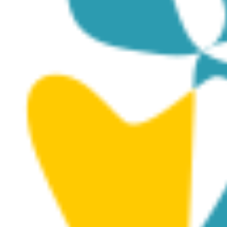
MUSAN (Museum of
Underwater Sculpture
Ayia Napa)