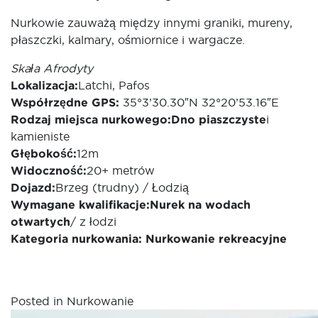
Nurkowie zauważą między innymi graniki, mureny,
płaszczki, kalmary, ośmiornice i wargacze.
Skała Afrodyty
Lokalizacja:
Latchi, Pafos
Współrzędne GPS:
35°3’30.30″N 32°20’53.16″E
Rodzaj miejsca nurkowego:
Dno piaszczyste
i
kamieniste
Głębokość:
12m
Widoczność:
20+ metrów
Dojazd:
Brzeg (trudny) / Łodzią
Wymagane kwalifikacje:
Nurek
na wodach
otwartych
/ z łodzi
Kategoria nurkowania:
Nurkowanie rekreacyjne
Posted in
Nurkowanie