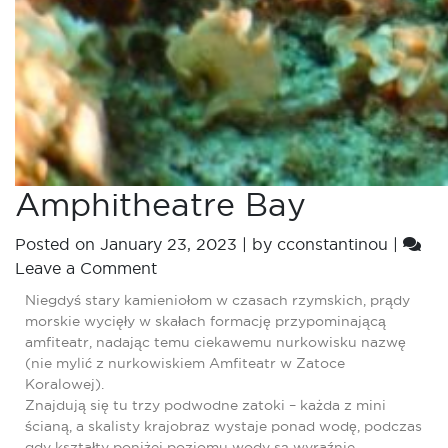
Amphitheatre Bay
Posted on
January 23, 2023
|
by
cconstantinou
|
Leave a Comment
Niegdyś stary kamieniołom w czasach rzymskich, prądy
morskie wycięły w skałach formację przypominającą
amfiteatr, nadając temu ciekawemu nurkowisku nazwę
(nie mylić z nurkowiskiem Amfiteatr w Zatoce
Koralowej).
Znajdują się tu trzy podwodne zatoki – każda z mini
ścianą, a skalisty krajobraz wystaje ponad wodę, podczas
gdy kształty poniżej poziomu wody są wyraźnie