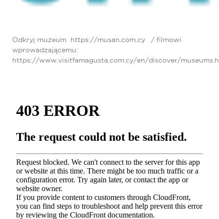
przyciągać i zachęcać społeczności morskie,
symbiotycznie wzbogacając różnorodność biologiczną i
tworząc jedyne w swoim rodzaju podwodne muzeum.
Odkryj muzeum
https://musan.com.c
y
/ filmowi
wprowadzającemu:
https://www.visitfamagusta.com.cy/en/discover/museums.h