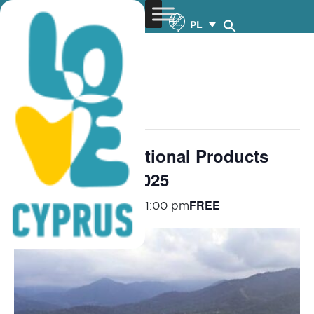
PL
« Wszystkie Wydarzenia
wydarzenie już minęło.
1st Olives&Traditional Products
Festival – 27.9.2025
FREE
September 27, 2025 @ 1:00 pm