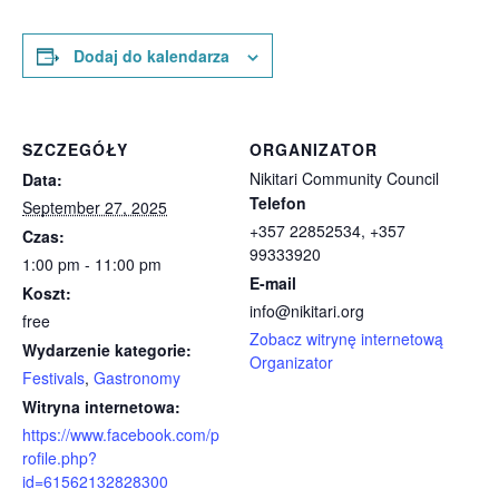
Dodaj do kalendarza
SZCZEGÓŁY
ORGANIZATOR
Nikitari Community Council
Data:
Telefon
September 27, 2025
+357 22852534, +357
Czas:
99333920
1:00 pm - 11:00 pm
E-mail
Koszt:
info@nikitari.org
free
Zobacz witrynę internetową
Wydarzenie kategorie:
Organizator
Festivals
,
Gastronomy
Witryna internetowa:
https://www.facebook.com/p
rofile.php?
id=61562132828300