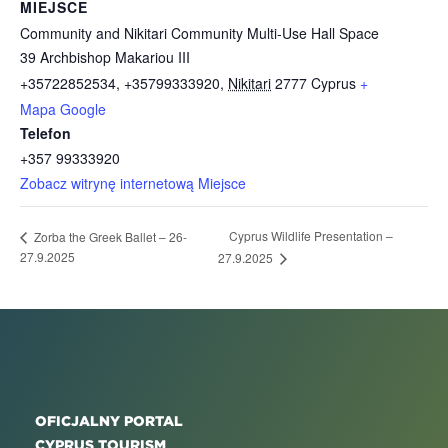
MIEJSCE
Community and Nikitari Community Multi-Use Hall Space
39 Archbishop Makariou III
+35722852534, +35799333920
,
Nikitari
2777
Cyprus
+
Mapa Google
Telefon
+357 99333920
Zobacz witrynę internetową Miejsce
Cyprus Wildlife Presentation –
Zorba the Greek Ballet – 26-
27.9.2025
27.9.2025
OFICJALNY PORTAL
CYPRUS TOURISM