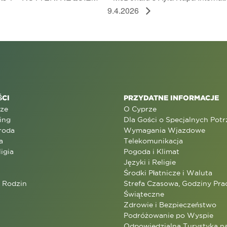
9.4.2026
CI
PRZYDATNE INFORMACJE
rze
O Cyprze
ing
Dla Gości o Specjalnych Pot
roda
Wymagania Wjazdowe
a
Telekomunikacja
ligia
Pogoda i Klimat
Języki i Religie
Środki Płatnicze i Waluta
a Rodzin
Strefa Czasowa, Godziny Prac
Świąteczne
Zdrowie i Bezpieczeństwo
Podróżowanie po Wyspie
Odpowiedzialna Turystyka n