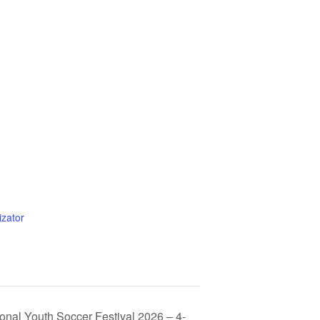
izator
onal Youth Soccer Festival 2026 – 4-