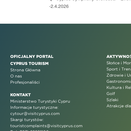
-2.4.2026
OFICJALNY PORTAL
AKTYWNOŚ
Słońce i Mo
CYPRUS TOURISM
Sport i Tren
Strona Główna
Zdrowie i U
O nas
Gastronomi
Profesjonaliści
Kultura i Re
Golf
KONTAKT
Szlaki
Ministerstwo Turystyki Cypru
Atrakcje dl
Informacje turystyczne:
cytour@visitcyprus.com
Skargi turystów:
touristcomplaints@visitcyprus.com