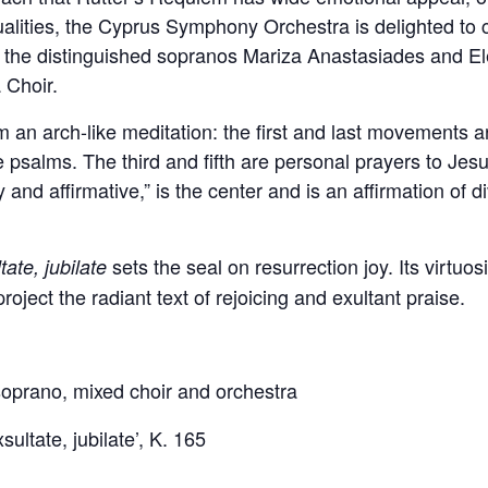
qualities, the Cyprus Symphony Orchestra is delighted to 
the distinguished sopranos Mariza Anastasiades and El
 Choir.
 an arch-like meditation: the first and last movements ar
 psalms. The third and fifth are personal prayers to Jes
and affirmative,” is the center and is an affirmation of d
sets the seal on resurrection joy. Its virtuo
tate, jubilate
oject the radiant text of rejoicing and exultant praise.
soprano, mixed choir and orchestra
xsultate, jubilate’, K. 165