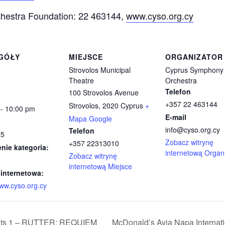
hestra Foundation: 22 463144,
www.cyso.org.cy
GÓŁY
MIEJSCE
ORGANIZATOR
Strovolos Municipal
Cyprus Symphony
Theatre
Orchestra
Telefon
100 Strovolos Avenue
+357 22 463144
Strovolos
,
2020
Cyprus
+
 - 10:00 pm
E-mail
Mapa Google
info@cyso.org.cy
Telefon
25
Zobacz witrynę
+357 22313010
nie kategoria:
internetową Organ
Zobacz witrynę
internetową Miejsce
 internetowa:
www.cyso.org.cy
nts 1 – RUTTER: REQUIEM
McDonald’s Ayia Napa Internati