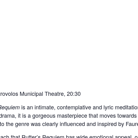
trovolos Municipal Theatre, 20:30
is an intimate, contemplative and lyric meditati
Requiem
drama, it is a gorgeous masterpiece that moves towards 
 to the genre was clearly influenced and inspired by Fau
roach that Rutter’s Requiem has wide emotional appeal, on