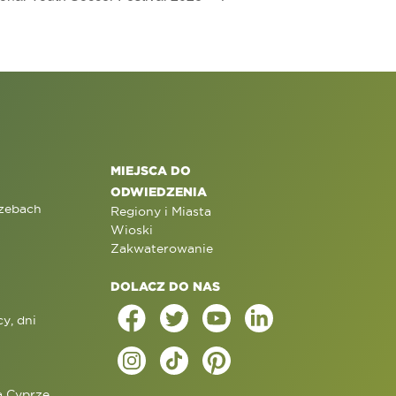
MIEJSCA DO
ODWIEDZENIA
rzebach
Regiony i Miasta
Wioski
Zakwaterowanie
DOLACZ DO NAS
y, dni
a Cyprze