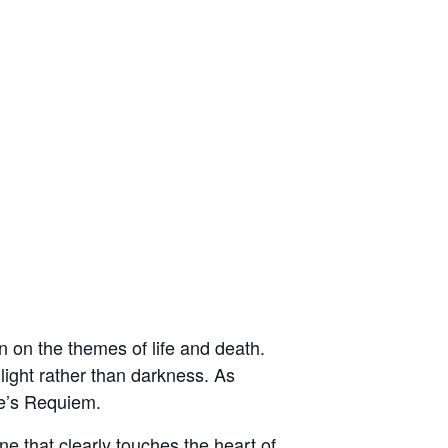
on on the themes of life and death.
light rather than darkness. Αs
re’s Requiem.
e that clearly touches the heart of