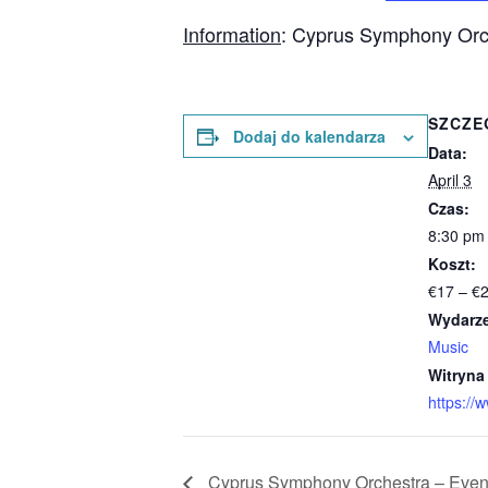
Information
: Cyprus Symphony Orc
SZCZE
Dodaj do kalendarza
Data:
April 3
Czas:
8:30 pm
Koszt:
€17 – €
Wydarze
Music
Witryna
https://
Cyprus Symphony Orchestra – Eve