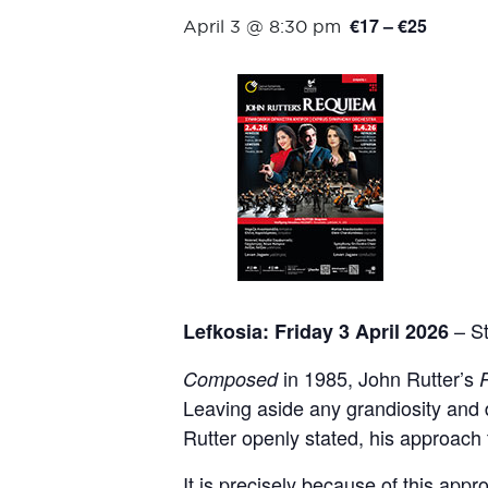
€17 – €25
April 3 @ 8:30 pm
– S
Lefkosia: Friday 3 April 2026
in 1985, John Rutter’s
Composed
Leaving aside any grandiosity and 
Rutter openly stated, his approach
It is precisely because of this app