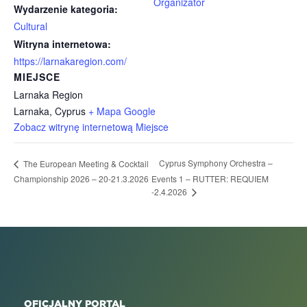
Organizator
Wydarzenie kategoria:
Cultural
Witryna internetowa:
https://larnakaregion.com/
MIEJSCE
Larnaka Region
Larnaka
,
Cyprus
+ Mapa Google
Zobacz witrynę internetową Miejsce
Cyprus Symphony Orchestra –
The European Meeting & Cocktail
Championship 2026 – 20-21.3.2026
Events 1 – RUTTER: REQUIEM
-2.4.2026
OFICJALNY PORTAL