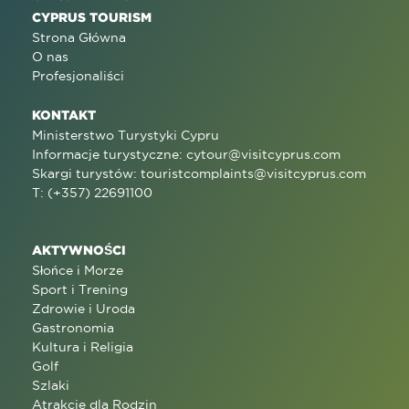
CYPRUS TOURISM
Strona Główna
O nas
Profesjonaliści
KONTAKT
Ministerstwo Turystyki Cypru
Informacje turystyczne:
cytour@visitcyprus.com
Skargi turystów:
touristcomplaints@visitcyprus.com
T: (+357) 22691100
AKTYWNOŚCI
Słońce i Morze
Sport i Trening
Zdrowie i Uroda
Gastronomia
Kultura i Religia
Golf
Szlaki
Atrakcje dla Rodzin