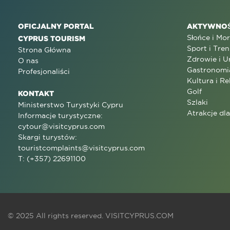
OFICJALNY PORTAL
AKTYWNOŚ
Słońce i Mo
CYPRUS TOURISM
Sport i Tren
Strona Główna
Zdrowie i U
O nas
Gastronomi
Profesjonaliści
Kultura i Re
Golf
KONTAKT
Szlaki
Ministerstwo Turystyki Cypru
Atrakcje dl
Informacje turystyczne:
cytour@visitcyprus.com
Skargi turystów:
touristcomplaints@visitcyprus.com
T: (+357) 22691100
© 2025 All rights reserved.
VISITCYPRUS.COM