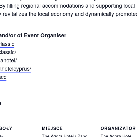
 By filling regional accommodations and supporting local
y revitalizes the local economy and dynamically promotes
and/or of Event Organiser
lassic
lassic/
ahotel/
ahotelcyprus/
acc
e
GÓŁY
MIEJSCE
ORGANIZATOR
The Agora Hotel / Pano
The Agora Hotel
k: