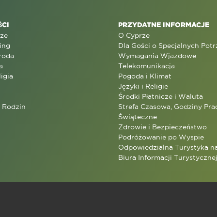
CI
PRZYDATNE INFORMACJE
rze
O Cyprze
ing
Dla Gości o Specjalnych Pot
roda
Wymagania Wjazdowe
a
Telekomunikacja
ligia
Pogoda i Klimat
Języki i Religie
Środki Płatnicze i Waluta
a Rodzin
Strefa Czasowa, Godziny Prac
Świąteczne
Zdrowie i Bezpieczeństwo
Podróżowanie po Wyspie
Odpowiedzialna Turystyka n
Biura Informacji Turystyczne