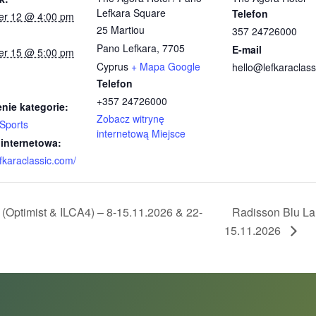
Lefkara Square
Telefon
r 12 @ 4:00 pm
25 Martiou
357 24726000
Pano Lefkara
,
7705
E-mail
r 15 @ 5:00 pm
Cyprus
+ Mapa Google
hello@lefkaraclas
Telefon
+357 24726000
nie kategorie:
Zobacz witrynę
Sports
internetową Miejsce
 internetowa:
efkaraclassic.com/
(Optimist & ILCA4) – 8-15.11.2026 & 22-
Radisson Blu Lar
15.11.2026