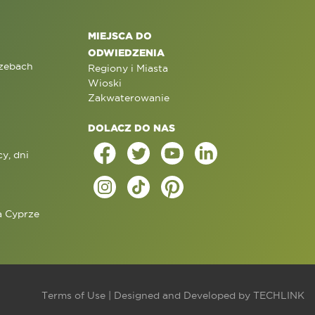
MIEJSCA DO
ODWIEDZENIA
rzebach
Regiony i Miasta
Wioski
Zakwaterowanie
DOLACZ DO NAS
y, dni
a Cyprze
j
Terms of Use
| Designed and Developed by
TECHLINK