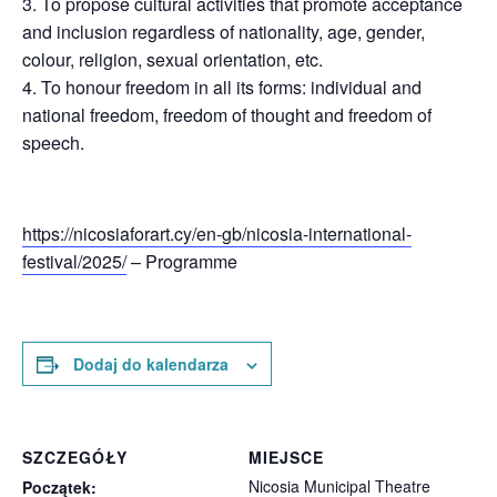
3. To propose cultural activities that promote acceptance
and inclusion regardless of nationality, age, gender,
colour, religion, sexual orientation, etc.
4. To honour freedom in all its forms: individual and
national freedom, freedom of thought and freedom of
speech.
https://nicosiaforart.cy/en-gb/nicosia-international-
festival/2025/
– Programme
Dodaj do kalendarza
SZCZEGÓŁY
MIEJSCE
Nicosia Municipal Theatre
Początek: