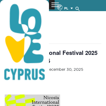
PL
« Wszystkie Wydarzenia
wydarzenie już minęło.
Nicosia International Festival 2025
– 14.9-30.12.2025
September 14, 2025
-
December 30, 2025
CHECK PROGRAMME