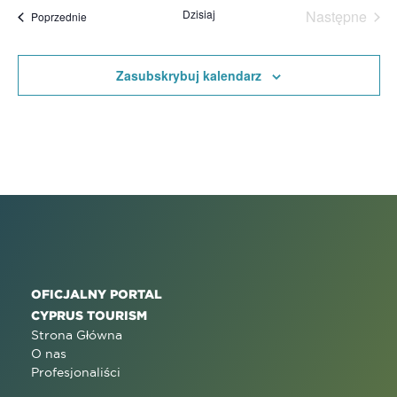
datę.
na
Dzisiaj
Następne
Wydarzenia
Poprzednie
po
Wydarzen
wysz
Zasubskrybuj kalendarz
i
wido
OFICJALNY PORTAL
CYPRUS TOURISM
Strona Główna
O nas
Profesjonaliści