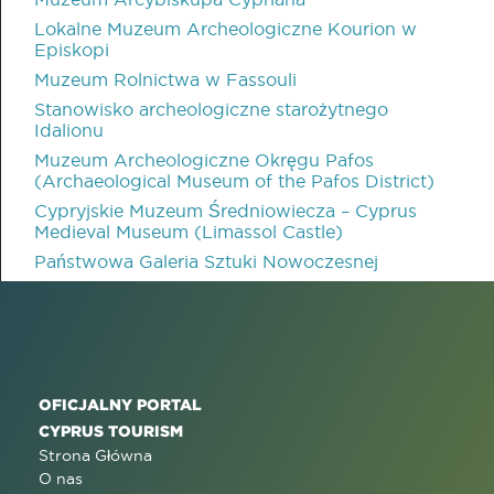
Lokalne Muzeum Archeologiczne Kourion w
Episkopi
Muzeum Rolnictwa w Fassouli
Stanowisko archeologiczne starożytnego
Idalionu
Muzeum Archeologiczne Okręgu Pafos
(Archaeological Museum of the Pafos District)
Cypryjskie Muzeum Średniowiecza – Cyprus
Medieval Museum (Limassol Castle)
Państwowa Galeria Sztuki Nowoczesnej
OFICJALNY PORTAL
CYPRUS TOURISM
Strona Główna
O nas