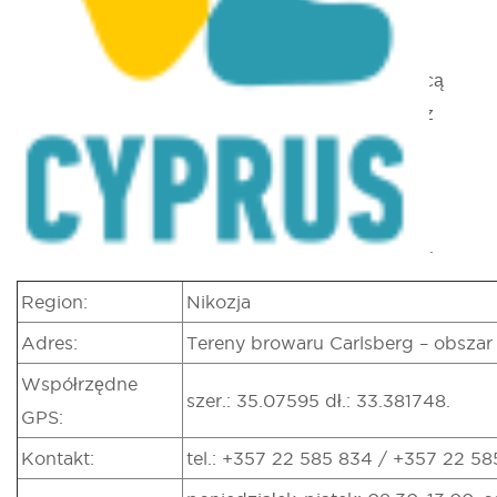
Naturalnej
Zlokalizowane na terenie browarów Carlsberg
muzeum posiada największą wystawę dotyczącą
historii naturalnej na Cyprze, ufundowaną przez
Fundację Photosa Photiadesa. Wśród 2500
eksponatów znajdują się zabalsamowane ssaki,
ptaki, ryby, gady i owady oraz skały, minerały,
kamienie półszlachetne, muszle i skamieniałości.
Region:
Nikozja
Adres:
Tereny browaru Carlsberg – obszar 
Współrzędne
szer.: 35.07595 dł.: 33.381748.
GPS:
Kontakt:
tel.: +357 22 585 834 / +357 22 58