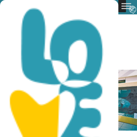
You are here:
Home
»
Discover Cyprus
»
Culture
»
Museums & Galleries
»
Cypryjskie Muzeum Historii
Naturalnej
Cypryjskie Muzeum Historii