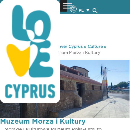
PL
You are here:
Home
»
Discover Cyprus
»
Culture
»
Museums & Galleries
»
Muzeum Morza i Kultury
Muzeum Morza i Kultury
Morskie i Kulturowe Muzeum Polis–Latsi to