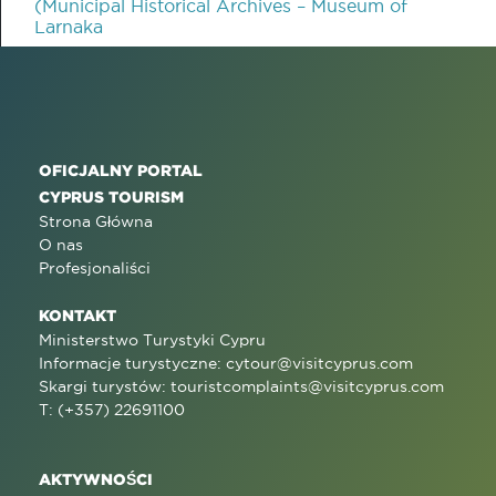
(Municipal Historical Archives – Museum of
Larnaka
OFICJALNY PORTAL
CYPRUS TOURISM
Strona Główna
O nas
Profesjonaliści
KONTAKT
Ministerstwo Turystyki Cypru
Informacje turystyczne:
cytour@visitcyprus.com
Skargi turystów:
touristcomplaints@visitcyprus.com
T: (+357) 22691100
AKTYWNOŚCI