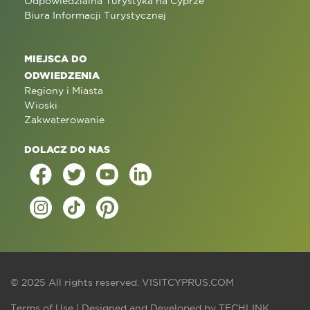
Odpowiedzialna Turystyka na Cyprze
Biura Informacji Turystycznej
MIEJSCA DO
ODWIEDZENIA
Regiony i Miasta
Wioski
Zakwaterowanie
DOLACZ DO NAS
© 2025 All rights reserved.
VISITCYPRUS.COM
Terms of Use
| Designed and Developed by
TECHLINK