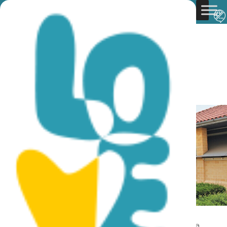
You are here:
Home
»
Discover Cyprus
»
Culture
»
Museums & Galleries
»
Muzeum Walki Wyzwoleńczej
Muzeum Walki Wyzwoleńczej
Znajdujące się w pobliżu rezydencji arcybiskupa