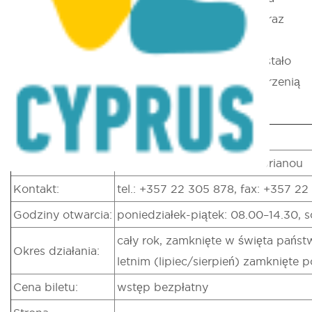
muzeum przechowuje dokumenty, fotografie oraz
inne memorabilia z lat 1955-1959 z Walki o
Wyzwolenie spod panowania brytyjskiego i zostało
stworzone po jego zakończeniu, z nową przestrzenią
otwartą w 2001 roku.
Region:
Nikozja
Adres:
Plateia Archiepiskopou Kyprianou
Kontakt:
tel.: +357 22 305 878, fax: +357 2
Godziny otwarcia:
poniedziałek-piątek: 08.00–14.30, s
cały rok, zamknięte w święta państ
Okres działania:
letnim (lipiec/sierpień) zamknięte 
Cena biletu:
wstęp bezpłatny