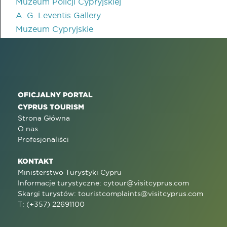
Muzeum Policji Cypryjskiej
A. G. Leventis Gallery
Muzeum Cypryjskie
OFICJALNY PORTAL
CYPRUS TOURISM
Strona Główna
O nas
Profesjonaliści
KONTAKT
Ministerstwo Turystyki Cypru
Informacje turystyczne:
cytour@visitcyprus.com
Skargi turystów:
touristcomplaints@visitcyprus.com
T: (+357) 22691100