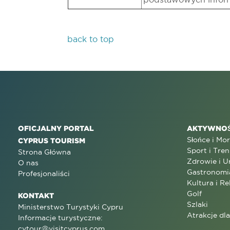
back to top
OFICJALNY PORTAL
AKTYWNOŚ
Słońce i Mo
CYPRUS TOURISM
Sport i Tren
Strona Główna
Zdrowie i U
O nas
Gastronomi
Profesjonaliści
Kultura i Re
Golf
KONTAKT
Szlaki
Ministerstwo Turystyki Cypru
Atrakcje dl
Informacje turystyczne:
cytour@visitcyprus.com