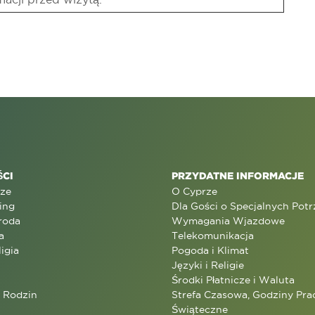
CI
PRZYDATNE INFORMACJE
rze
O Cyprze
ing
Dla Gości o Specjalnych Pot
roda
Wymagania Wjazdowe
a
Telekomunikacja
ligia
Pogoda i Klimat
Języki i Religie
Środki Płatnicze i Waluta
a Rodzin
Strefa Czasowa, Godziny Prac
Świąteczne