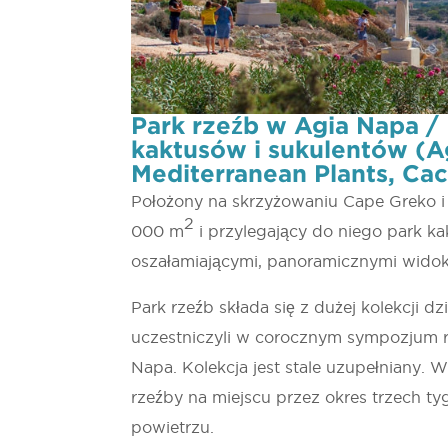
Park rzeźb w Agia Napa /
kaktusów i sukulentów (Ag
Mediterranean Plants, Cac
Położony na skrzyżowaniu Cape Greko i
2
000 m
i przylegający do niego park ka
oszałamiającymi, panoramicznymi widok
Park rzeźb składa się z dużej kolekcji d
uczestniczyli w corocznym sympozjum 
Napa. Kolekcja jest stale uzupełniany. W
rzeźby na miejscu przez okres trzech t
powietrzu.