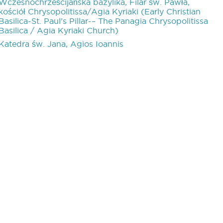
Wczesnochrześcijańska bazylika, Filar św. Pawła,
kościół Chrysopolitissa/Agia Kyriaki (Early Christian
Basilica-St. Paul’s Pillar-– The Panagia Chrysopolitissa
Basilica / Agia Kyriaki Church)
Katedra św. Jana, Agios Ioannis