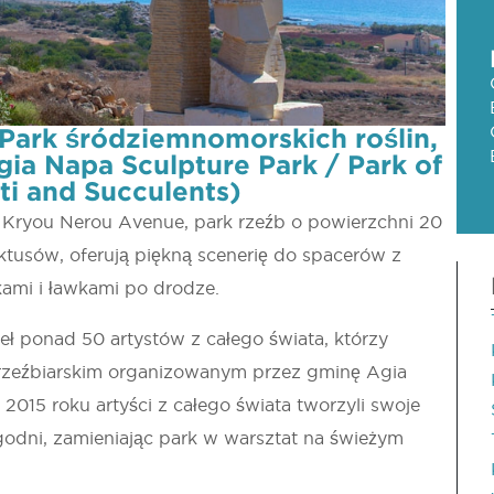
 Park śródziemnomorskich roślin,
ia Napa Sculpture Park / Park of
ti and Succulents)
 Kryou Nerou Avenue, park rzeźb o powierzchni 20
ktusów, oferują piękną scenerię do spacerów z
ami i ławkami po drodze.
zieł ponad 50 artystów z całego świata, którzy
rzeźbiarskim organizowanym przez gminę Agia
 2015 roku artyści z całego świata tworzyli swoje
ygodni, zamieniając park w warsztat na świeżym