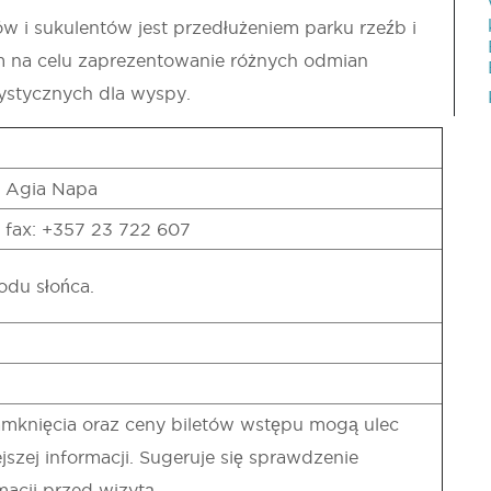
w i sukulentów jest przedłużeniem parku rzeźb i
ym na celu zaprezentowanie różnych odmian
ystycznych dla wyspy.
 Agia Napa
, fax: +357 23 722 607
du słońca.
amknięcia oraz ceny biletów wstępu mogą ulec
szej informacji. Sugeruje się sprawdzenie
acji przed wizytą.