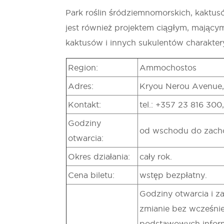
Park roślin śródziemnomorskich, kaktusó
jest również projektem ciągłym, mając
kaktusów i innych sukulentów charakter
Region:
Ammochostos
Adres:
Kryou Nerou Avenue,
Kontakt:
tel.: +357 23 816 300
Godziny
od wschodu do zacho
otwarcia:
Okres działania:
cały rok.
Cena biletu:
wstęp bezpłatny.
Godziny otwarcia i z
zmianie bez wcześniej
podstawowych inform