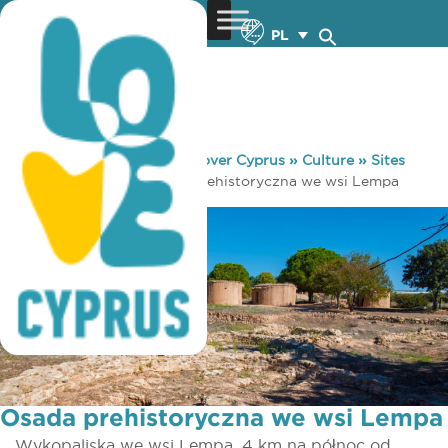
PL
You are here:
Home
»
Discover Cyprus
»
Culture
»
Sites
and Monuments
»
Osada prehistoryczna we wsi Lempa
Osada prehistoryczna we wsi Lempa
Wykopaliska we wsi Lempa, 4 km na północ od