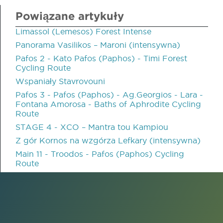
Powiązane artykuły
Limassol (Lemesos) Forest Intense
Panorama Vasilikos – Maroni (intensywna)
Pafos 2 - Kato Pafos (Paphos) - Timi Forest
Cycling Route
Wspaniały Stavrovouni
Pafos 3 - Pafos (Paphos) - Ag.Georgios - Lara -
Fontana Amorosa - Baths of Aphrodite Cycling
Route
STAGE 4 - XCO – Mantra tou Kampiou
Z gór Kornos na wzgórza Lefkary (intensywna)
Main 11 - Troodos - Pafos (Paphos) Cycling
Route