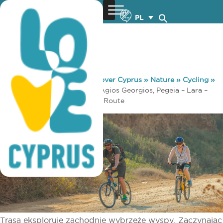
PL
You are here:
Home
»
Discover Cyprus
»
Nature
»
Cycling
»
Main 17 – Pafos (Paphos) – Agios Georgios, Pegeia – Lara –
Baths of Aphrodite Cycling Route
Trasa eksploruje zachodnie wybrzeże wyspy. Zaczynając