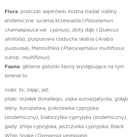
Flora
: podczas wędrówki można badać rośliny
endemiczne: lucerna krzewiasta (
Ptilostemon
chamaepeuce
var.
cyprius
), złoty dąb (
Quercus
alnifolia
), purpurowa rzeżucha skalna (
Arabis
purpurea
), Manouthkia (
Pterocephalus multiflorus
subsp.
multiflorus
).
Fauna
: główne gatunki fauny występujące na tym
terenie to:
ssaki: lis, zając, jeż;
ptaki: orzełek Bonellego, sójka euroazjatycka, gołąb
leśny, kuropatwa, pokrzewka cypryjska
(endemiczny), białorzytka cypryjska (endemiczny);
gady: żmija cypryjska, jaszczurka cypryjska, Black
Whip Snake (
Demansia vestigiata
).