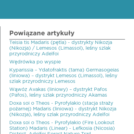
Powiązane artykuły
Teisia tis Madaris (pętla) - dystrykty Nikozja
(Nikozja) / Lemesos (Limassol), leśny szlak
przyrodniczy Adelfoi
Wędrówka po wyspie
Kyparissia – Ydatofraktis (tama) Germasogeias
(liniowa) – dystrykt Lemesos (Limassol), leśny
szlak przyrodniczy Lemesos
Wąwóz Avakas (liniowy) – dystrykt Pafos
(Pafos), leśny szlak przyrodniczy Akamas
Doxa soi o Theos - Pyrofylakio (stacja straży
pożarnej) Madaris (liniowa) - dystrykt Nikozja
(Nikozja), leśny szlak przyrodniczy Adelfoi
Doxa soi o Theos - Pyrofylakio (Fire Lookout
Station) Madaris (Linear) - Lefkosia (Nicosia)
District, Adelfoi Forest Nature Trail