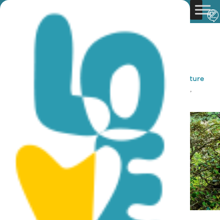
You are here:
Home
»
Discover Cyprus
»
Nature
»
Nature
Trails
»
Kionia – Profitis Ilias (liniowy) – Rejon Nikozja,
Leśna Ścieżka Przyrodnicza Machairas
Kionia – Profitis Ilias (liniowy) –