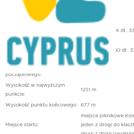
Rejon Nikozja, Leśna Ścieżka
Przyrodnicza Machairas
Współrzędne GPS punktu
szer.: 34.920214 dł.: 
początkowego:
Współrzędne GPS punktu
szer.: 34.933480 dł.: 
końcowego:
Wysokość punktu
1251 m
początkowego:
Wysokość w najwyższym
1251 m
punkcie:
Wysokość punktu końcowego:
677 m
miejsce piknikowe Kion
Miejsce startu:
jeden z drogi do klasz
drugi z drogi Vavatsin