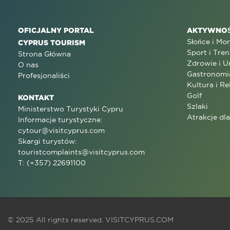
OFICJALNY PORTAL
AKTYWNOŚ
Słońce i Mo
CYPRUS TOURISM
Sport i Tren
Strona Główna
Zdrowie i U
O nas
Gastronomi
Profesjonaliści
Kultura i Re
Golf
KONTAKT
Szlaki
Ministerstwo Turystyki Cypru
Atrakcje dl
Informacje turystyczne:
cytour@visitcyprus.com
Skargi turystów:
touristcomplaints@visitcyprus.com
T: (+357) 22691100
© 2025 All rights reserved.
VISITCYPRUS.COM