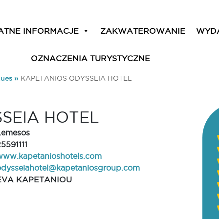
ATNE INFORMACJE
ZAKWATEROWANIE
WYD
OZNACZENIA TURYSTYCZNE
ues
»
KAPETANIOS ODYSSEIA HOTEL
SEIA HOTEL
Lemesos
25591111
www.kapetanioshotels.com
odysseiahotel@kapetaniosgroup.com
EVA KAPETANIOU