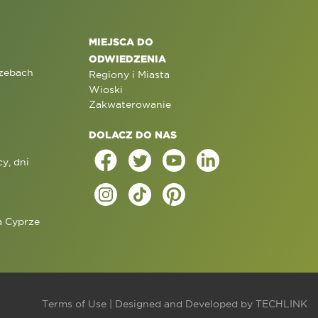
MIEJSCA DO
ODWIEDZENIA
rzebach
Regiony i Miasta
Wioski
Zakwaterowanie
DOLACZ DO NAS
y, dni
a Cyprze
j
Terms of Use
| Designed and Developed by
TECHLINK