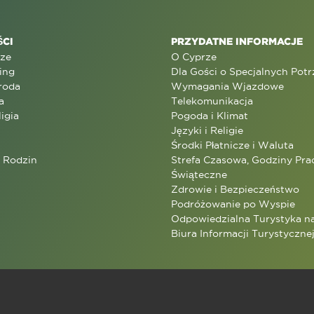
CI
PRZYDATNE INFORMACJE
rze
O Cyprze
ing
Dla Gości o Specjalnych Pot
roda
Wymagania Wjazdowe
a
Telekomunikacja
ligia
Pogoda i Klimat
Języki i Religie
Środki Płatnicze i Waluta
a Rodzin
Strefa Czasowa, Godziny Prac
Świąteczne
Zdrowie i Bezpieczeństwo
Podróżowanie po Wyspie
Odpowiedzialna Turystyka n
Biura Informacji Turystyczne