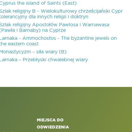
Cyprus the island of Saints (East)
Szlak religijny B - Wielokulturowy chrześcijański Cypr
tolerancyjny dla innych religii i doktryn
Szlak religijny Apostołów Pawlosa i Warnawasa
(Pawła i Barnaby) na Cyprze
Larnaka - Ammochostos - The byzantine jewels on
the eastern coast
Monastycyzm – siła wiary (B)
Larnaka – Przebłyski chwalebnej wiary
MIEJSCA DO
ODWIEDZENIA