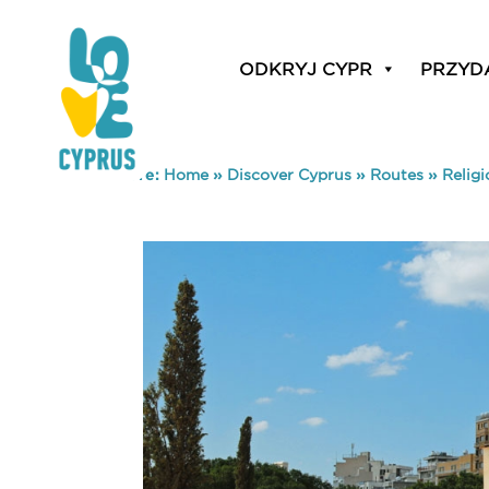
ODKRYJ CYPR
PRZYD
You are here:
Home
»
Discover Cyprus
»
Routes
»
Relig