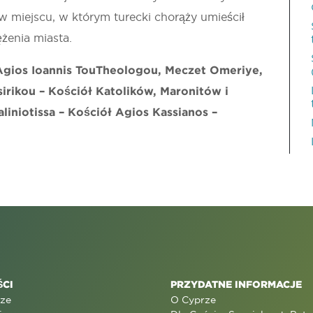
 miejscu, w którym turecki chorąży umieścił
żenia miasta.
 Agios Ioannis TouTheologou, Meczet Omeriye,
sirikou – Kościół Katolików, Maronitów i
liniotissa – Kościół Agios Kassianos –
CI
PRZYDATNE INFORMACJE
rze
O Cyprze