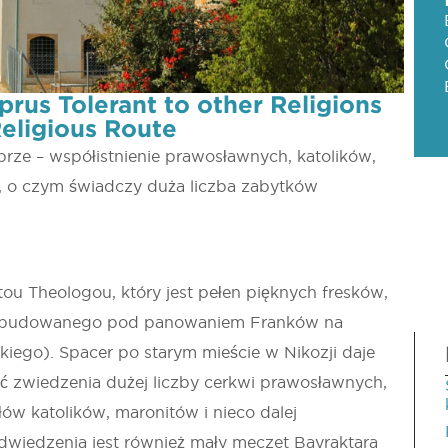
yprus Tolerant to other Religions
eligious Route
prze – współistnienie prawosławnych, katolików,
 o czym świadczy duża liczba zabytków
tou Theologou, który jest pełen pięknych fresków,
 zbudowanego pod panowaniem Franków na
kiego). Spacer po starym mieście w Nikozji daje
 zwiedzenia dużej liczby cerkwi prawosławnych,
ów katolików, maronitów i nieco dalej
wiedzenia jest również mały meczet Bayraktara