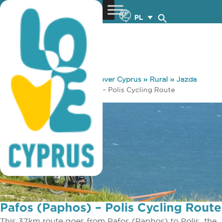
PL
You are here:
Home
»
Discover Cyprus
»
Rural
»
Jazda
Rowerem
»
Pafos (Paphos) – Polis Cycling Route
Pafos (Paphos) – Polis Cycling Route
This 37km route goes from Pafos (Paphos) to Polis ­ the