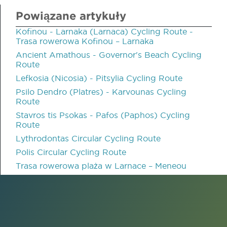
Powiązane artykuły
Kofinou - Larnaka (Larnaca) Cycling Route -
Trasa rowerowa Kofinou – Larnaka
Ancient Amathous - Governor's Beach Cycling
Route
Lefkosia (Nicosia) - Pitsylia Cycling Route
Psilo Dendro (Platres) - Karvounas Cycling
Route
Stavros tis Psokas - Pafos (Paphos) Cycling
Route
Lythrodontas Circular Cycling Route
Polis Circular Cycling Route
Trasa rowerowa plaża w Larnace – Meneou